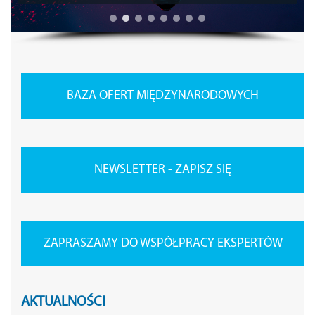
BAZA OFERT MIĘDZYNARODOWYCH
NEWSLETTER - ZAPISZ SIĘ
ZAPRASZAMY DO WSPÓŁPRACY EKSPERTÓW
AKTUALNOŚCI