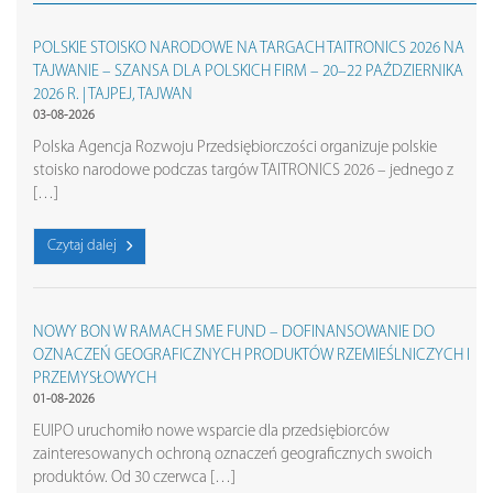
POLSKIE STOISKO NARODOWE NA TARGACH TAITRONICS 2026 NA
TAJWANIE – SZANSA DLA POLSKICH FIRM – 20–22 PAŹDZIERNIKA
2026 R. | TAJPEJ, TAJWAN
03-08-2026
Polska Agencja Rozwoju Przedsiębiorczości organizuje polskie
stoisko narodowe podczas targów TAITRONICS 2026 – jednego z
[…]
Czytaj dalej
NOWY BON W RAMACH SME FUND – DOFINANSOWANIE DO
OZNACZEŃ GEOGRAFICZNYCH PRODUKTÓW RZEMIEŚLNICZYCH I
PRZEMYSŁOWYCH
01-08-2026
EUIPO uruchomiło nowe wsparcie dla przedsiębiorców
zainteresowanych ochroną oznaczeń geograficznych swoich
produktów. Od 30 czerwca […]