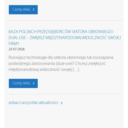
Czytaj dalej
BAZA POLSKICH PRZEDSIĘBIORCÓW SEKTORA OBRONNEGO I
DUAL-USE – ZWIĘKSZ MIĘDZYNARODOWĄ WIDOCZNOŚĆ SWOJEJ
FIRMY
23-07-2026
Rozwijasz technologie dla sektora obronnego lub rozwiązania
podwójnego zastosowania (dual-use)? Chcesz zwiększyć
międzynarodową widoczność swojej […]
Czytaj dalej
zobacz wszystkie aktualności