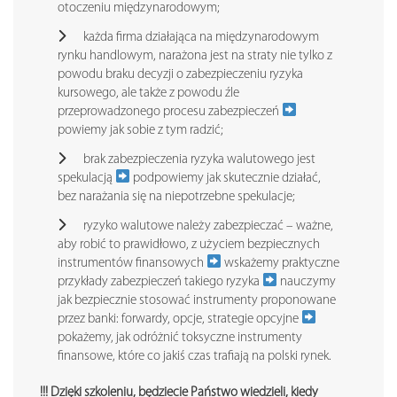
otoczeniu międzynarodowym;
każda firma działająca na międzynarodowym
rynku handlowym, narażona jest na straty nie tylko z
powodu braku decyzji o zabezpieczeniu ryzyka
kursowego, ale także z powodu źle
przeprowadzonego procesu zabezpieczeń
powiemy jak sobie z tym radzić;
brak zabezpieczenia ryzyka walutowego jest
spekulacją
podpowiemy jak skutecznie działać,
bez narażania się na niepotrzebne spekulacje;
ryzyko walutowe należy zabezpieczać – ważne,
aby robić to prawidłowo, z użyciem bezpiecznych
instrumentów finansowych
wskażemy praktyczne
przykłady zabezpieczeń takiego ryzyka
nauczymy
jak bezpiecznie stosować instrumenty proponowane
przez banki: forwardy, opcje, strategie opcyjne
pokażemy, jak odróżnić toksyczne instrumenty
finansowe, które co jakiś czas trafiają na polski rynek.
!!! Dzięki szkoleniu, będziecie Państwo wiedzieli, kiedy