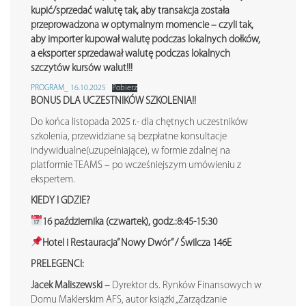
kupić/sprzedać walutę tak, aby transakcja została
przeprowadzona w optymalnym momencie – czyli tak,
aby importer kupował walutę podczas lokalnych dołków,
a eksporter sprzedawał walutę podczas lokalnych
szczytów kursów walut!!!
PROGRAM_ 16.10.2025
Pobierz
BONUS DLA UCZESTNIKÓW SZKOLENIA!!
Do końca listopada 2025 r.- dla chętnych uczestników
szkolenia, przewidziane są bezpłatne konsultacje
indywidualne(uzupełniające), w formie zdalnej na
platformie TEAMS – po wcześniejszym umówieniu z
ekspertem.
KIEDY I GDZIE?
16 października (czwartek), godz.:8:45-15:30
Hotel i Restauracja” Nowy Dwór” / Świlcza 146E
PRELEGENCI:
Jacek Maliszewski –
Dyrektor ds. Rynków Finansowych w
Domu Maklerskim AFS, autor książki „Zarządzanie