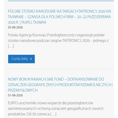
POLSKIE STOISKO NARODOWE NA TARGACH TAITRONICS 2026 NA
TAJWANIE – SZANSA DLA POLSKICH FIRM – 20–22 PAŹDZIERNIKA
2026 R. | TAJPEJ, TAJWAN
03-08-2026
Polska Agencja Rozwoju Przedsiębiorczości organizuje polskie
stoisko narodowe podczas targów TAITRONICS 2026 – jednego z
[…]
Czytaj dalej
NOWY BON W RAMACH SME FUND – DOFINANSOWANIE DO
OZNACZEŃ GEOGRAFICZNYCH PRODUKTÓW RZEMIEŚLNICZYCH I
PRZEMYSŁOWYCH
01-08-2026
EUIPO uruchomiło nowe wsparcie dla przedsiębiorców
zainteresowanych ochroną oznaczeń geograficznych swoich
produktów. Od 30 czerwca […]