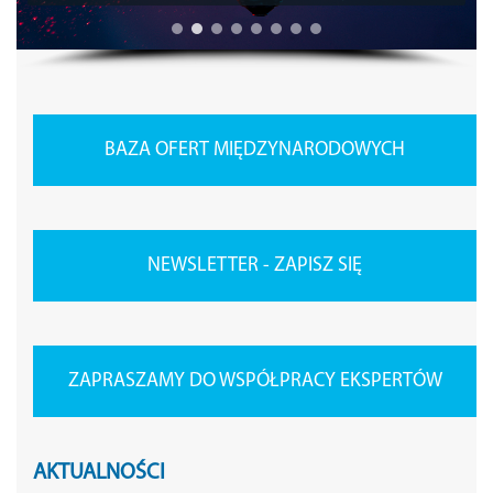
BAZA OFERT MIĘDZYNARODOWYCH
NEWSLETTER - ZAPISZ SIĘ
ZAPRASZAMY DO WSPÓŁPRACY EKSPERTÓW
AKTUALNOŚCI