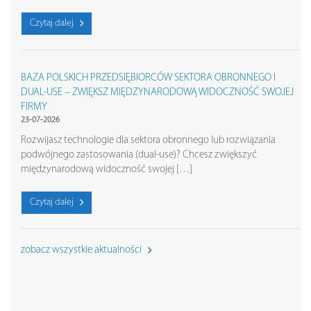
Czytaj dalej
BAZA POLSKICH PRZEDSIĘBIORCÓW SEKTORA OBRONNEGO I
DUAL-USE – ZWIĘKSZ MIĘDZYNARODOWĄ WIDOCZNOŚĆ SWOJEJ
FIRMY
23-07-2026
Rozwijasz technologie dla sektora obronnego lub rozwiązania
podwójnego zastosowania (dual-use)? Chcesz zwiększyć
międzynarodową widoczność swojej […]
Czytaj dalej
zobacz wszystkie aktualności