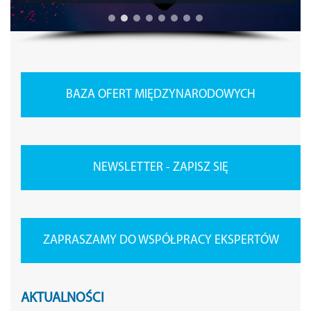
BAZA OFERT MIĘDZYNARODOWYCH
NEWSLETTER - ZAPISZ SIĘ
ZAPRASZAMY DO WSPÓŁPRACY EKSPERTÓW
AKTUALNOŚCI