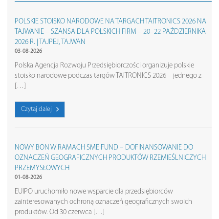
POLSKIE STOISKO NARODOWE NA TARGACH TAITRONICS 2026 NA
TAJWANIE – SZANSA DLA POLSKICH FIRM – 20–22 PAŹDZIERNIKA
2026 R. | TAJPEJ, TAJWAN
03-08-2026
Polska Agencja Rozwoju Przedsiębiorczości organizuje polskie
stoisko narodowe podczas targów TAITRONICS 2026 – jednego z
[…]
Czytaj dalej
NOWY BON W RAMACH SME FUND – DOFINANSOWANIE DO
OZNACZEŃ GEOGRAFICZNYCH PRODUKTÓW RZEMIEŚLNICZYCH I
PRZEMYSŁOWYCH
01-08-2026
EUIPO uruchomiło nowe wsparcie dla przedsiębiorców
zainteresowanych ochroną oznaczeń geograficznych swoich
produktów. Od 30 czerwca […]