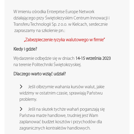
W imieniu ośrodka Enterprise Europe Network
działającego przy Świętokrzyskim Centrum Innowacji i
Transferu Technologii Sp. z o.o. w Kielcach, serdecznie
zapraszamy na szkolenie pn.:
„Zabezpieczenie ryzyka walutowego w firmie”
Kiedy i gdzie?
Wydarzenie odbędzie się w dniach
14-15 września 2023
na terenie Politechniki Świętokrzyskiej.
Dlaczego warto wziąć udział?
Jeśli olbrzymie wahania kursów walut, jakie
widzimy w ostatnim czasie, sprawiają Państwu
problemy.
Jeśli na skutek tychże wahań pogarszają się
Państwa marże handlowe, trudniej jest Wam
zaplanować budżet kosztów i przychodów dla
zagranicznych kontraktów handlowych.