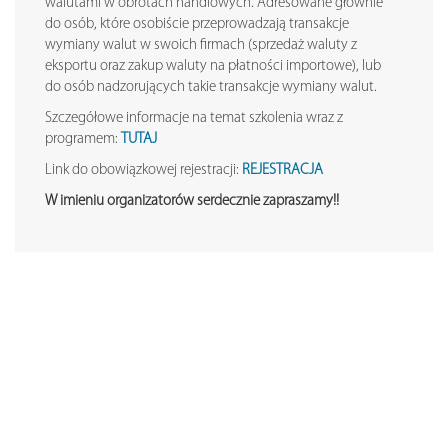
walutami w obrotach handlowych. Adresowane głównie
do osób, które osobiście przeprowadzają transakcje
wymiany walut w swoich firmach (sprzedaż waluty z
eksportu oraz zakup waluty na płatności importowe), lub
do osób nadzorujących takie transakcje wymiany walut.
Szczegółowe informacje na temat szkolenia wraz z
programem:
TUTAJ
Link do obowiązkowej rejestracji:
REJESTRACJA
W imieniu organizatorów serdecznie zapraszamy!!