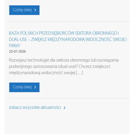
Czytaj dalej
BAZA POLSKICH PRZEDSIĘBIORCÓW SEKTORA OBRONNEGO I
DUAL-USE – ZWIĘKSZ MIĘDZYNARODOWĄ WIDOCZNOŚĆ SWOJEJ
FIRMY
23-07-2026
Rozwijasz technologie dla sektora obronnego lub rozwiązania
podwójnego zastosowania (dual-use)? Chcesz zwiększyć
międzynarodową widoczność swojej […]
Czytaj dalej
zobacz wszystkie aktualności