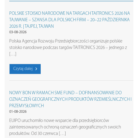
POLSKIE STOISKO NARODOWE NA TARGACH TAITRONICS 2026 NA
TAJWANIE – SZANSA DLA POLSKICH FIRM – 20–22 PAŹDZIERNIKA
2026 R. | TAJPEJ, TAJWAN
03-08-2026
Polska Agencja Rozwoju Przedsiębiorczości organizuje polskie
stoisko narodowe podczas targów TAITRONICS 2026 – jednego z
[…]
Czytaj dalej
NOWY BON W RAMACH SME FUND – DOFINANSOWANIE DO
OZNACZEŃ GEOGRAFICZNYCH PRODUKTÓW RZEMIEŚLNICZYCH I
PRZEMYSŁOWYCH
01-08-2026
EUIPO uruchomiło nowe wsparcie dla przedsiębiorców
zainteresowanych ochroną oznaczeń geograficznych swoich
produktów. Od 30 czerwca […]