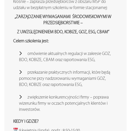
Krośnie – zaprasza przedsiębiorców z obszaru MŚP do
udziału w bezpłatnym szkoleniu w formie stacjonarnej:
„ZARZĄDZANIE WYMAGANIAMI ŚRODOWISKOWYMI W
PRZEDSIĘBIORSTWIE –
Z UWZGLĘDNIENIEM BDO, KOBIZE, GOZ, ESG, CBAM”
Celem szkolenia jest:
omówienie aktualnych regulacji w zakresie GOZ,
BDO, KOBIZE, CBAM oraz raportowania ESG,
przekazanie praktycznych informacji, które będą
pomocne przy nadzorowaniu wymaganiami GOZ,
BDO, KOBIZE oraz raportowania ESG,
zwiększenie konkurencyjności firmy – poprawa
wizerunku firmy w oczach potencjalnych klientów i
inwestorów.
KIEDY I GDZIE?
9 kwietnia (środa), godz.: 8:50-15:00