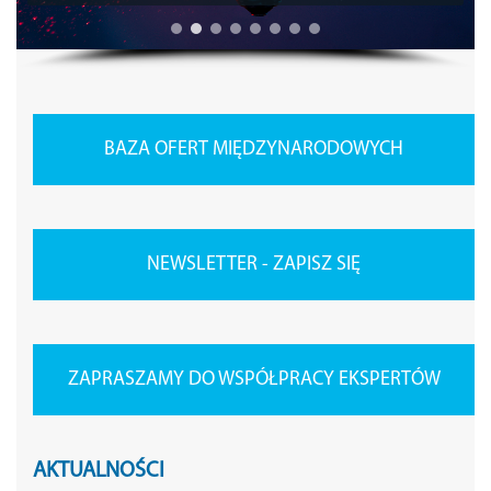
BAZA OFERT MIĘDZYNARODOWYCH
NEWSLETTER - ZAPISZ SIĘ
ZAPRASZAMY DO WSPÓŁPRACY EKSPERTÓW
AKTUALNOŚCI