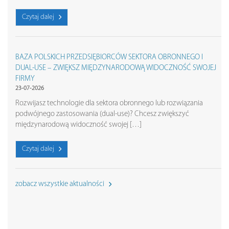
Czytaj dalej
BAZA POLSKICH PRZEDSIĘBIORCÓW SEKTORA OBRONNEGO I
DUAL-USE – ZWIĘKSZ MIĘDZYNARODOWĄ WIDOCZNOŚĆ SWOJEJ
FIRMY
23-07-2026
Rozwijasz technologie dla sektora obronnego lub rozwiązania
podwójnego zastosowania (dual-use)? Chcesz zwiększyć
międzynarodową widoczność swojej […]
Czytaj dalej
zobacz wszystkie aktualności