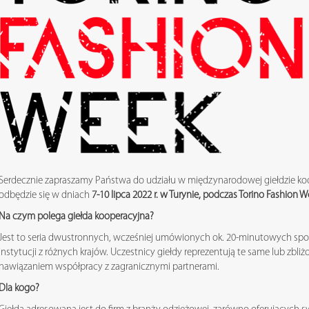
Serdecznie zapraszamy Państwa do udziału w międzynarodowej giełdzie koop
odbędzie się w dniach
7-10 lipca 2022 r.
w Turynie, podczas Torino Fashion We
Na czym polega giełda kooperacyjna?
Jest to seria dwustronnych, wcześniej umówionych ok. 20-minutowych spot
instytucji z różnych krajów. Uczestnicy giełdy reprezentują te same lub zbliż
nawiązaniem współpracy z zagranicznymi partnerami.
Dla kogo?