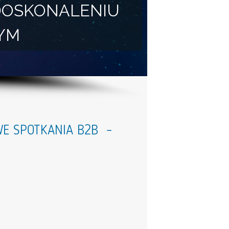
DOSKONALENIU
YM
WE SPOTKANIA B2B –