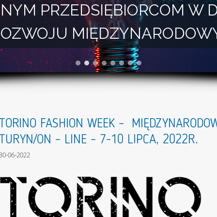
NYM PRZEDSIĘBIORCOM W 
I ROZWOJU MIĘDZYNARODOW
TORINO FASHION WEEK – MIĘDZYNARODO
TURYN/ON – LINE – 7-10 LIPCA, 2022R.
30-06-2022