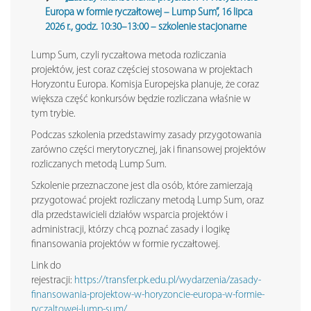
Europa w formie ryczałtowej – Lump Sum”, 16 lipca
2026 r., godz. 10:30–13:00 – szkolenie stacjonarne
Lump Sum, czyli ryczałtowa metoda rozliczania
projektów, jest coraz częściej stosowana w projektach
Horyzontu Europa. Komisja Europejska planuje, że coraz
większa część konkursów będzie rozliczana właśnie w
tym trybie.
Podczas szkolenia przedstawimy zasady przygotowania
zarówno części merytorycznej, jak i finansowej projektów
rozliczanych metodą Lump Sum.
Szkolenie przeznaczone jest dla osób, które zamierzają
przygotować projekt rozliczany metodą Lump Sum, oraz
dla przedstawicieli działów wsparcia projektów i
administracji, którzy chcą poznać zasady i logikę
finansowania projektów w formie ryczałtowej.
Link do
rejestracji:
https://transfer.pk.edu.pl/wydarzenia/zasady-
finansowania-projektow-w-horyzoncie-europa-w-formie-
ryczaltowej-lump-sum/