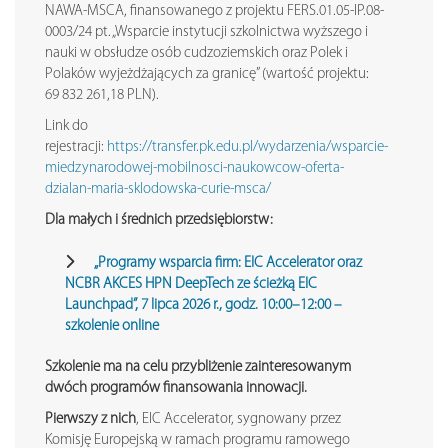
NAWA-MSCA, finansowanego z projektu FERS.01.05-IP.08-
0003/24 pt. „Wsparcie instytucji szkolnictwa wyższego i
nauki w obsłudze osób cudzoziemskich oraz Polek i
Polaków wyjeżdżających za granicę” (wartość projektu:
69 832 261,18 PLN).
Link do
rejestracji:
https://transfer.pk.edu.pl/wydarzenia/wsparcie-
miedzynarodowej-mobilnosci-naukowcow-oferta-
dzialan-maria-sklodowska-curie-msca/
Dla małych i średnich przedsiębiorstw:
„Programy wsparcia firm: EIC Accelerator oraz
NCBR AKCES HPN DeepTech ze ścieżką EIC
Launchpad”, 7 lipca 2026 r., godz. 10:00–12:00 –
szkolenie online
Szkolenie ma na celu przybliżenie zainteresowanym
dwóch programów finansowania innowacji.
Pierwszy z nich
, EIC Accelerator, sygnowany przez
Komisję Europejską w ramach programu ramowego