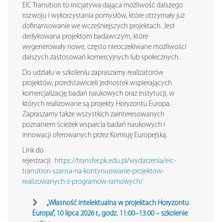
EIC Transition to inicjatywa dająca możliwość dalszego
rozwoju i wykorzystania pomysłów, które otrzymały już
dofinansowanie we wcześniejszych projektach. Jest
dedykowana projektom badawczym, które
wygenerowały nowe, często nieoczekiwane możliwości
dalszych zastosowań komercyjnych lub społecznych.
Do udziału w szkoleniu zapraszamy realizatorów
projektów, przedstawicieli jednostek wspierających
komercjalizację badań naukowych oraz instytucji, w
których realizowane są projekty Horyzontu Europa.
Zapraszamy także wszystkich zainteresowanych
poznaniem ścieżek wsparcia badań naukowych i
innowacji oferowanych przez Komisję Europejską.
Link do
rejestracji:
https://transfer.pk.edu.pl/wydarzenia/eic-
transition-szansa-na-kontynuowanie-projektow-
realizowanych-z-programow-ramowych/
„Własność intelektualna w projektach Horyzontu
Europa”, 10 lipca 2026 r., godz. 11:00–13:00 – szkolenie