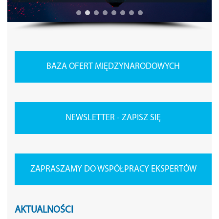
BAZA OFERT MIĘDZYNARODOWYCH
NEWSLETTER - ZAPISZ SIĘ
ZAPRASZAMY DO WSPÓŁPRACY EKSPERTÓW
AKTUALNOŚCI