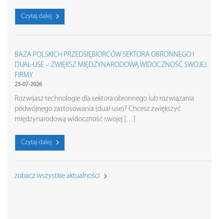
Czytaj dalej
BAZA POLSKICH PRZEDSIĘBIORCÓW SEKTORA OBRONNEGO I
DUAL-USE – ZWIĘKSZ MIĘDZYNARODOWĄ WIDOCZNOŚĆ SWOJEJ
FIRMY
23-07-2026
Rozwijasz technologie dla sektora obronnego lub rozwiązania
podwójnego zastosowania (dual-use)? Chcesz zwiększyć
międzynarodową widoczność swojej […]
Czytaj dalej
zobacz wszystkie aktualności