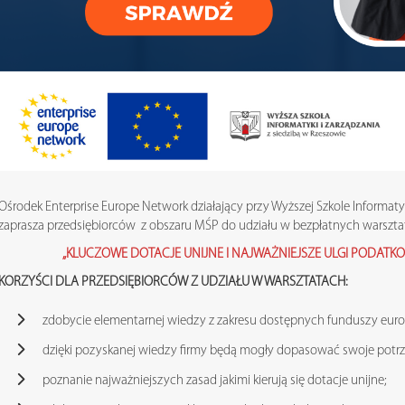
Ośrodek Enterprise Europe Network działający przy Wyższej Szkole Informatyk
zaprasza przedsiębiorców z obszaru MŚP do udziału w bezpłatnych warszta
„KLUCZOWE DOTACJE UNIJNE I NAJWAŻNIEJSZE ULGI PODATK
KORZYŚCI DLA PRZEDSIĘBIORCÓW Z UDZIAŁU W WARSZTATACH:
zdobycie elementarnej wiedzy z zakresu dostępnych funduszy euro
dzięki pozyskanej wiedzy firmy będą mogły dopasować swoje potrz
poznanie najważniejszych zasad jakimi kierują się dotacje unijne;