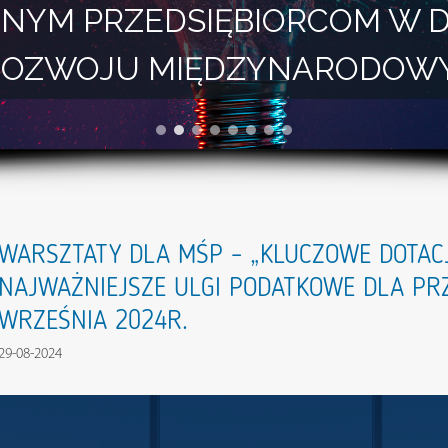
NYM PRZEDSIĘBIORCOM W 
I ROZWOJU MIĘDZYNARODOW
WARSZTATY DLA MŚP – „KLUCZOWE DOTACJ
NAJWAŻNIEJSZE ULGI PODATKOWE DLA PRZ
WRZEŚNIA 2024R.
29-08-2024