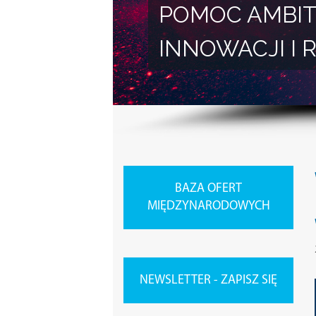
POMOC AMBIT
INNOWACJI 
BAZA OFERT
MIĘDZYNARODOWYCH
NEWSLETTER - ZAPISZ SIĘ