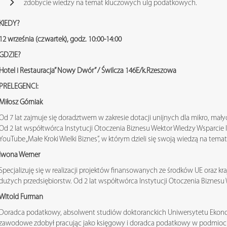
zdobycie wiedzy na temat kluczowych ulg podatkowych.
KIEDY?
12 września (czwartek), godz. 10:00-14:00
GDZIE?
Hotel i Restauracja” Nowy Dwór” / Świlcza 146E/k.Rzeszowa
PRELEGENCI:
Miłosz Górniak
Od 7 lat zajmuje się doradztwem w zakresie dotacji unijnych dla mikro, mały
Od 2 lat współtwórca Instytucji Otoczenia Biznesu Wektor Wiedzy Wsparcie
YouTube „Małe Kroki Wielki Biznes”, w którym dzieli się swoją wiedzą na temat
Iwona Werner
Specjalizuję się w realizacji projektów finansowanych ze środków UE oraz kr
dużych przedsiębiorstw. Od 2 lat współtwórca Instytucji Otoczenia Biznesu
Witold Furman
Doradca podatkowy, absolwent studiów doktoranckich Uniwersytetu Ekon
zawodowe zdobył pracując jako księgowy i doradca podatkowy w podmio