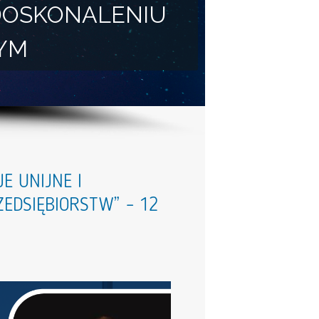
DOSKONALENIU
YM
E UNIJNE I
EDSIĘBIORSTW” – 12