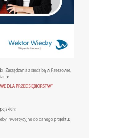
i i Zarządzania z siedzibą w Rzeszowie,
tach:
OWE DLA PRZEDSIĘBIORSTW”
pejskich;
eby inwestycyjne do danego projektu;