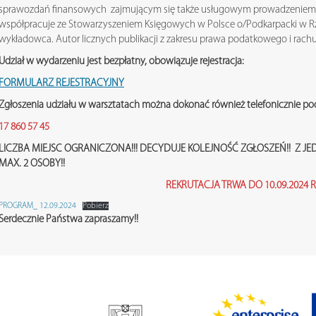
sprawozdań finansowych zajmującym się także usługowym prowadzeniem
współpracuje ze Stowarzyszeniem Księgowych w Polsce o/Podkarpacki w R
wykładowca. Autor licznych publikacji z zakresu prawa podatkowego i rach
Udział w wydarzeniu jest bezpłatny, obowiązuje rejestracja:
FORMULARZ REJESTRACYJNY
Zgłoszenia udziału w warsztatach można dokonać również telefonicznie p
17 860 57 45
LICZBA MIEJSC OGRANICZONA!!! DECYDUJE KOLEJNOŚĆ ZGŁOSZEŃ!! Z J
MAX. 2 OSOBY!!
REKRUTACJA TRWA DO 10.09.2024 R
PROGRAM_ 12.09.2024
Pobierz
Serdecznie Państwa zapraszamy!!