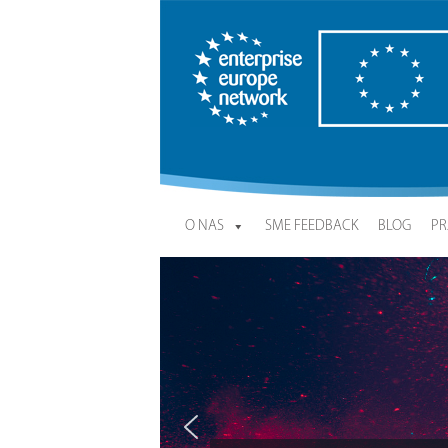
Enterprise Europe Network
O NAS
SME FEEDBACK
BLOG
PR