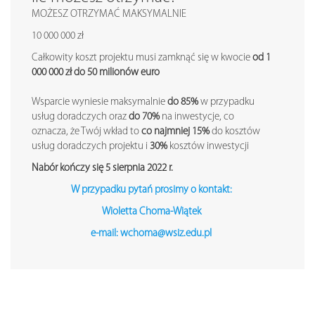
MOŻESZ OTRZYMAĆ MAKSYMALNIE
10 000 000 zł
Całkowity koszt projektu musi zamknąć się w kwocie
od 1
000 000 zł do 50 milionów euro
Wsparcie wyniesie maksymalnie
do 85%
w przypadku
usług doradczych oraz
do 70%
na inwestycje, co
oznacza, że Twój wkład to
co najmniej 15%
do kosztów
usług doradczych projektu i
30%
kosztów inwestycji
Nabór kończy się 5 sierpnia 2022 r.
W przypadku pytań prosimy o kontakt:
Wioletta Choma-Wiątek
e-mail: wchoma@wsiz.edu.pl