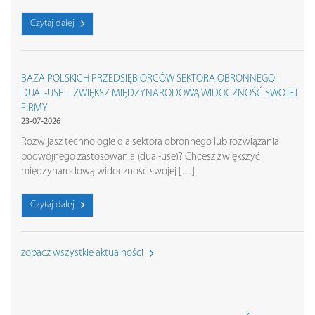
Czytaj dalej
BAZA POLSKICH PRZEDSIĘBIORCÓW SEKTORA OBRONNEGO I
DUAL-USE – ZWIĘKSZ MIĘDZYNARODOWĄ WIDOCZNOŚĆ SWOJEJ
FIRMY
23-07-2026
Rozwijasz technologie dla sektora obronnego lub rozwiązania
podwójnego zastosowania (dual-use)? Chcesz zwiększyć
międzynarodową widoczność swojej […]
Czytaj dalej
zobacz wszystkie aktualności