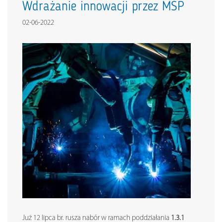
Wdrażanie innowacji przez MŚP
02-06-2022
Już 12 lipca br. rusza nabór w ramach poddziałania
1.3.1