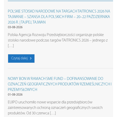
POLSKIE STOISKO NARODOWE NA TARGACH TAITRONICS 2026 NA
TAJWANIE – SZANSA DLA POLSKICH FIRM – 20–22 PAŹDZIERNIKA
2026 R. | TAJPEJ, TAJWAN
03-08-2026
Polska Agencja Rozwoju Przedsiębiorczości organizuje polskie
stoisko narodowe podczas targów TAITRONICS 2026 – jednego z
[…]
Czytaj dalej
NOWY BON W RAMACH SME FUND – DOFINANSOWANIE DO
OZNACZEŃ GEOGRAFICZNYCH PRODUKTÓW RZEMIEŚLNICZYCH I
PRZEMYSŁOWYCH
01-08-2026
EUIPO uruchomiło nowe wsparcie dla przedsiębiorców
zainteresowanych ochroną oznaczeń geograficznych swoich
produktów. Od 30 czerwca […]