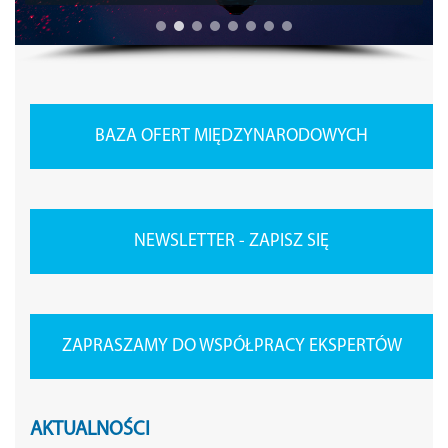
BAZA OFERT MIĘDZYNARODOWYCH
NEWSLETTER - ZAPISZ SIĘ
ZAPRASZAMY DO WSPÓŁPRACY EKSPERTÓW
AKTUALNOŚCI