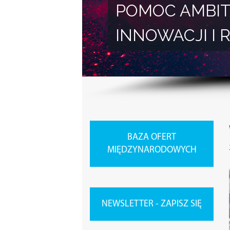
POMOC AMBIT
INNOWACJI 
BAZA OFERT
MIĘDZYNARODOWYCH
NEWSLETTER - ZAPISZ SIĘ