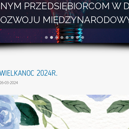
NYM PRZEDSIĘBIORCOM W 
I ROZWOJU MIĘDZYNARODOW
WIELKANOC 2024R.
26-03-2024