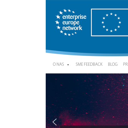
Enterprise Europe Network
O NAS
SME FEEDBACK
BLOG
PR