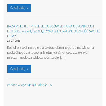
Czytaj dalej
BAZA POLSKICH PRZEDSIĘBIORCÓW SEKTORA OBRONNEGO I
DUAL-USE – ZWIĘKSZ MIĘDZYNARODOWĄ WIDOCZNOŚĆ SWOJEJ
FIRMY
23-07-2026
Rozwijasz technologie dla sektora obronnego lub rozwiązania
podwójnego zastosowania (dual-use)? Chcesz zwiększyć
międzynarodową widoczność swojej […]
Czytaj dalej
zobacz wszystkie aktualności