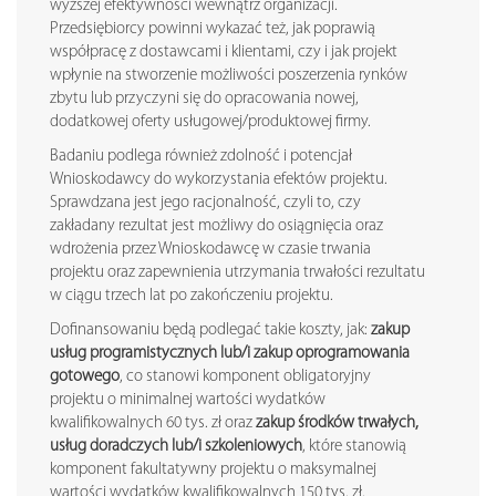
wyższej efektywności wewnątrz organizacji.
Przedsiębiorcy powinni wykazać też, jak poprawią
współpracę z dostawcami i klientami, czy i jak projekt
wpłynie na stworzenie możliwości poszerzenia rynków
zbytu lub przyczyni się do opracowania nowej,
dodatkowej oferty usługowej/produktowej firmy.
Badaniu podlega również zdolność i potencjał
Wnioskodawcy do wykorzystania efektów projektu.
Sprawdzana jest jego racjonalność, czyli to, czy
zakładany rezultat jest możliwy do osiągnięcia oraz
wdrożenia przez Wnioskodawcę w czasie trwania
projektu oraz zapewnienia utrzymania trwałości rezultatu
w ciągu trzech lat po zakończeniu projektu.
Dofinansowaniu będą podlegać takie koszty, jak:
zakup
usług programistycznych lub/i zakup oprogramowania
gotowego
, co stanowi komponent obligatoryjny
projektu o minimalnej wartości wydatków
kwalifikowalnych 60 tys. zł oraz
zakup środków trwałych,
usług doradczych lub/i szkoleniowych
, które stanowią
komponent fakultatywny projektu o maksymalnej
wartości wydatków kwalifikowalnych 150 tys. zł.