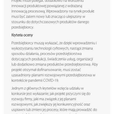
Projekt może polegać dodatkowo na wdrożeniu
innowacji produktowej powiązanej z wdrażaną
innowacją procesową. Wprowadzony na rynek produkt
musi być zatem nowy lub znacząco ulepszony w
stosunku do dotychczasowych produktów danego
przedsiębiorcy.
Kryteria oceny
Przedsiębiorcy muszą wykazać, że dzięki wprowadzeniu i
wykorzystaniu technologii cyfrowych, nastąpi zmiana
sposobu działania, procesów przedsiębiorstwa
dotyczących produkcji, świadczenia usług, organizacji
lub dodatkowo zmiana produktów przedsiębiorstwa. Aby
projekt otrzymał dofinansowanie, musi zostać
uzasadniony planami rozwojowymi przedsiębiorstwa w
kontekście pandemii COVID-19.
Jednym z głównych kryteriów wzięcia udziału w
konkursie jest wykazanie, jak projekt przyczyni się do
rozwoju firmy, jaki ma związek z jej planami
rozwojowymi, jak zwiększy jej konkurencyjność oraz
usprawni lub zmieni jej procesy, które mają prowadzić do