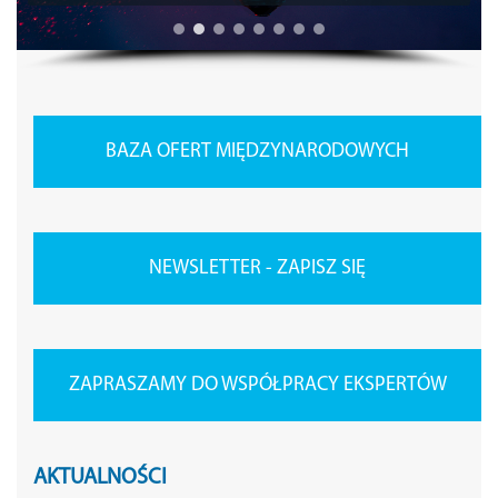
BAZA OFERT MIĘDZYNARODOWYCH
NEWSLETTER - ZAPISZ SIĘ
ZAPRASZAMY DO WSPÓŁPRACY EKSPERTÓW
AKTUALNOŚCI