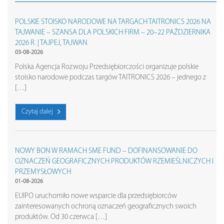
POLSKIE STOISKO NARODOWE NA TARGACH TAITRONICS 2026 NA
TAJWANIE – SZANSA DLA POLSKICH FIRM – 20–22 PAŹDZIERNIKA
2026 R. | TAJPEJ, TAJWAN
03-08-2026
Polska Agencja Rozwoju Przedsiębiorczości organizuje polskie
stoisko narodowe podczas targów TAITRONICS 2026 – jednego z
[…]
Czytaj dalej
NOWY BON W RAMACH SME FUND – DOFINANSOWANIE DO
OZNACZEŃ GEOGRAFICZNYCH PRODUKTÓW RZEMIEŚLNICZYCH I
PRZEMYSŁOWYCH
01-08-2026
EUIPO uruchomiło nowe wsparcie dla przedsiębiorców
zainteresowanych ochroną oznaczeń geograficznych swoich
produktów. Od 30 czerwca […]