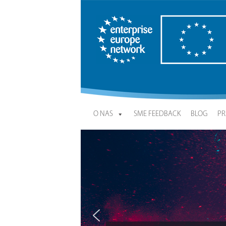
Enterprise Europe Network
O NAS
SME FEEDBACK
BLOG
PR