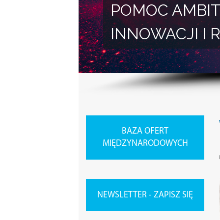
POMOC AMBIT
INNOWACJI 
BAZA OFERT
MIĘDZYNARODOWYCH
NEWSLETTER - ZAPISZ SIĘ