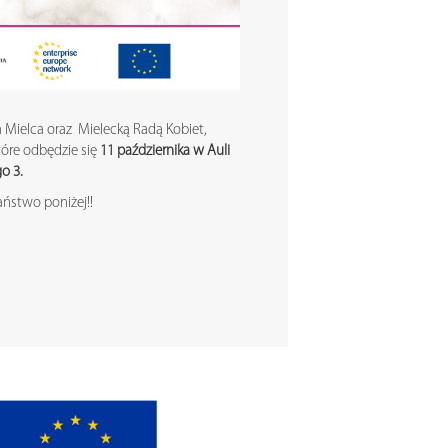
Mielca oraz Mielecką Radą Kobiet,
óre odbędzie się
11 października w Auli
o 3.
aństwo poniżej!!