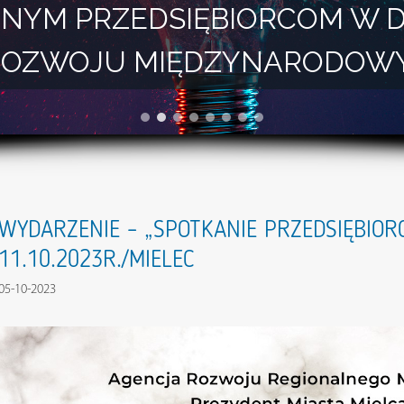
NYM PRZEDSIĘBIORCOM W 
I ROZWOJU MIĘDZYNARODOW
WYDARZENIE – „SPOTKANIE PRZEDSIĘBIORC
11.10.2023R./MIELEC
05-10-2023