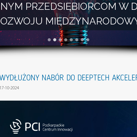
NYM PRZEDSIĘBIORCOM W 
I ROZWOJU MIĘDZYNARODOW
WYDŁUŻONY NABÓR DO DEEPTECH AKCELER
17-10-2024