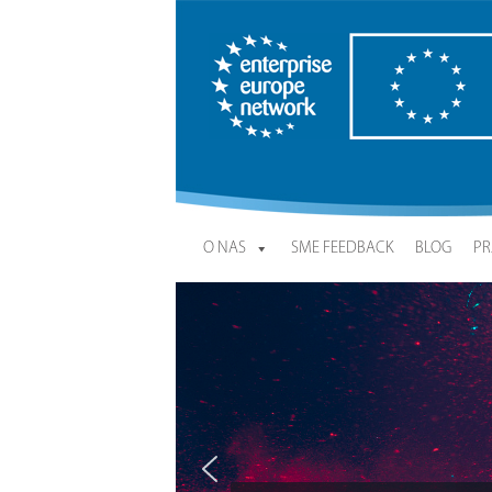
Enterprise Europe Network
O NAS
SME FEEDBACK
BLOG
PR