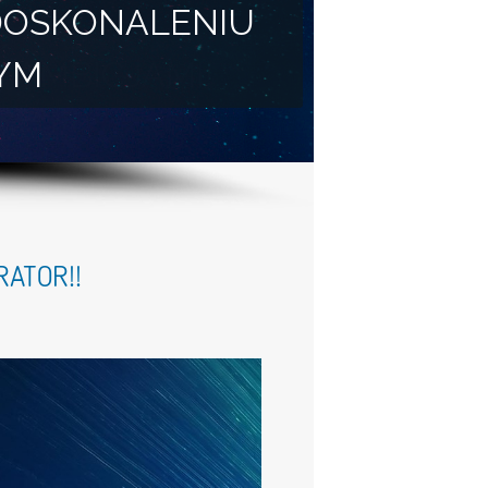
DOSKONALENIU
YM
ATOR!!