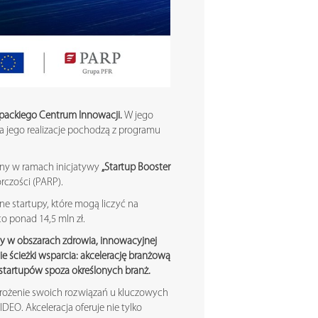
packiego Centrum Innowacji.
W jego
a jego realizacje pochodzą z programu
wany w ramach inicjatywy
„Startup Booster
rczości (PARP).
e startupy, które mogą liczyć na
o ponad 14,5 mln zł.
ty w obszarach zdrowia, innowacyjnej
e ścieżki wsparcia: akcelerację branżową
 startupów spoza określonych branż.
wdrożenie swoich rozwiązań u kluczowych
EO. Akceleracja oferuje nie tylko