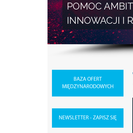
POMOC AMBIT
INNOWACJI 
BAZA OFERT
MIĘDZYNARODOWYCH
NEWSLETTER - ZAPISZ SIĘ