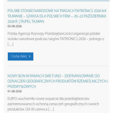
POLSKIE STOISKO NARODOWE NA TARGACH TAITRONICS 2026 NA
TAJWANIE – SZANSA DLA POLSKICH FIRM – 20–22 PAŹDZIERNIKA
2026 R. | TAJPEJ, TAJWAN
03-08-2026
Polska Agencja Rozwoju Przedsiębiorczości organizuje polskie
stoisko narodowe podczas targów TAITRONICS 2026 – jednego z
[…]
Czytaj dalej
NOWY BON W RAMACH SME FUND – DOFINANSOWANIE DO
OZNACZEŃ GEOGRAFICZNYCH PRODUKTÓW RZEMIEŚLNICZYCH I
PRZEMYSŁOWYCH
01-08-2026
EUIPO uruchomiło nowe wsparcie dla przedsiębiorców
zainteresowanych ochroną oznaczeń geograficznych swoich
produktów. Od 30 czerwca […]