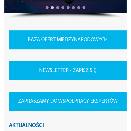
BAZA OFERT MIĘDZYNARODOWYCH
NEWSLETTER - ZAPISZ SIĘ
ZAPRASZAMY DO WSPÓŁPRACY EKSPERTÓW
AKTUALNOŚCI