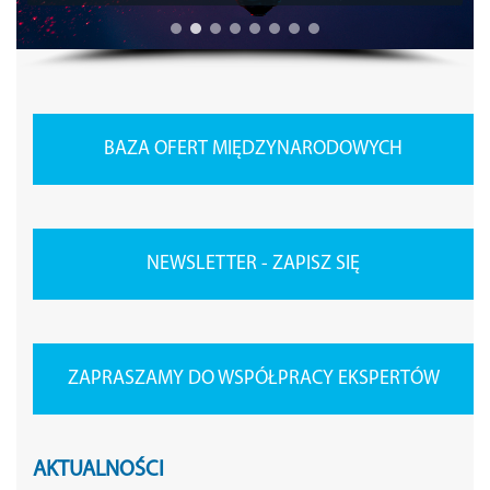
BAZA OFERT MIĘDZYNARODOWYCH
NEWSLETTER - ZAPISZ SIĘ
ZAPRASZAMY DO WSPÓŁPRACY EKSPERTÓW
AKTUALNOŚCI