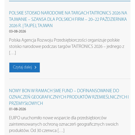
POLSKIE STOISKO NARODOWE NA TARGACH TAITRONICS 2026 NA
TAJWANIE – SZANSA DLA POLSKICH FIRM – 20–22 PAŹDZIERNIKA
2026 R. | TAJPEJ, TAJWAN
03-08-2026
Polska Agencja Rozwoju Przedsiębiorczości organizuje polskie
stoisko narodowe podczas targów TAITRONICS 2026 – jednego z
[…]
Czytaj dalej
NOWY BON W RAMACH SME FUND – DOFINANSOWANIE DO
OZNACZEŃ GEOGRAFICZNYCH PRODUKTÓW RZEMIEŚLNICZYCH I
PRZEMYSŁOWYCH
01-08-2026
EUIPO uruchomiło nowe wsparcie dla przedsiębiorców
zainteresowanych ochroną oznaczeń geograficznych swoich
produktów. Od 30 czerwca […]