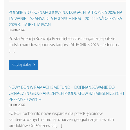
POLSKIE STOISKO NARODOWE NA TARGACH TAITRONICS 2026 NA
TAJWANIE – SZANSA DLA POLSKICH FIRM – 20–22 PAŹDZIERNIKA
2026 R. | TAJPEJ, TAJWAN
03-08-2026
Polska Agencja Rozwoju Przedsiębiorczości organizuje polskie
stoisko narodowe podczas targów TAITRONICS 2026 – jednego z
[…]
Czytaj dalej
NOWY BON W RAMACH SME FUND – DOFINANSOWANIE DO
OZNACZEŃ GEOGRAFICZNYCH PRODUKTÓW RZEMIEŚLNICZYCH I
PRZEMYSŁOWYCH
01-08-2026
EUIPO uruchomiło nowe wsparcie dla przedsiębiorców
zainteresowanych ochroną oznaczeń geograficznych swoich
produktów. Od 30 czerwca […]