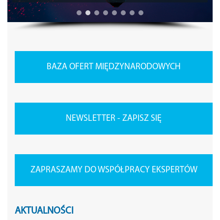
BAZA OFERT MIĘDZYNARODOWYCH
NEWSLETTER - ZAPISZ SIĘ
ZAPRASZAMY DO WSPÓŁPRACY EKSPERTÓW
AKTUALNOŚCI