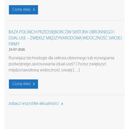
Czytaj dalej
BAZA POLSKICH PRZEDSIĘBIORCÓW SEKTORA OBRONNEGO I
DUAL-USE – ZWIĘKSZ MIĘDZYNARODOWĄ WIDOCZNOŚĆ SWOJEJ
FIRMY
23-07-2026
Rozwijasz technologie dla sektora obronnego lub rozwiązania
podwójnego zastosowania (dual-use)? Chcesz zwiększyć
międzynarodową widoczność swojej […]
Czytaj dalej
zobacz wszystkie aktualności