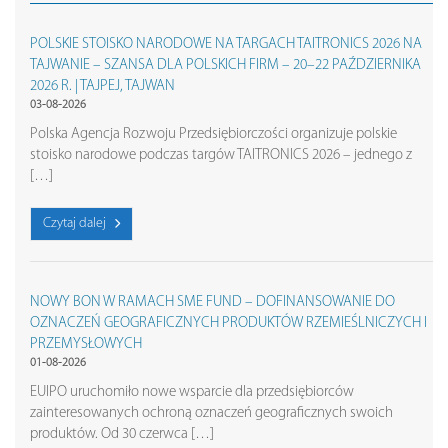
POLSKIE STOISKO NARODOWE NA TARGACH TAITRONICS 2026 NA
TAJWANIE – SZANSA DLA POLSKICH FIRM – 20–22 PAŹDZIERNIKA
2026 R. | TAJPEJ, TAJWAN
03-08-2026
Polska Agencja Rozwoju Przedsiębiorczości organizuje polskie
stoisko narodowe podczas targów TAITRONICS 2026 – jednego z
[…]
Czytaj dalej
NOWY BON W RAMACH SME FUND – DOFINANSOWANIE DO
OZNACZEŃ GEOGRAFICZNYCH PRODUKTÓW RZEMIEŚLNICZYCH I
PRZEMYSŁOWYCH
01-08-2026
EUIPO uruchomiło nowe wsparcie dla przedsiębiorców
zainteresowanych ochroną oznaczeń geograficznych swoich
produktów. Od 30 czerwca […]