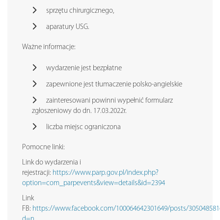
sprzętu chirurgicznego,
aparatury USG.
Ważne informacje:
wydarzenie jest bezpłatne
zapewnione jest tłumaczenie polsko-angielskie
zainteresowani powinni wypełnić formularz
zgłoszeniowy do dn. 17.03.2022r.
liczba miejsc ograniczona
Pomocne linki:
Link do wydarzenia i
rejestracji:
https://www.parp.gov.pl/index.php?
option=com_parpevents&view=details&id=2394
Link
FB:
https://www.facebook.com/100064642301649/posts/305048581
d=n