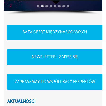
BAZA OFERT MIĘDZYNARODOWYCH
NEWSLETTER - ZAPISZ SIĘ
ZAPRASZAMY DO WSPÓŁPRACY EKSPERTÓW
AKTUALNOŚCI