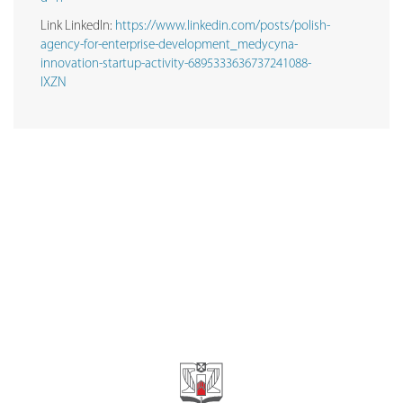
Link LinkedIn:
https://www.linkedin.com/posts/polish-
agency-for-enterprise-development_medycyna-
innovation-startup-activity-6895333636737241088-
lXZN