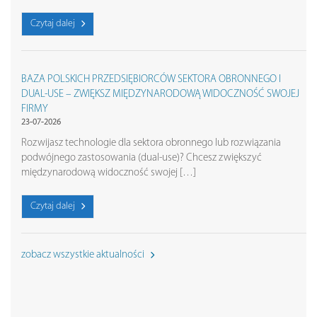
Czytaj dalej
BAZA POLSKICH PRZEDSIĘBIORCÓW SEKTORA OBRONNEGO I
DUAL-USE – ZWIĘKSZ MIĘDZYNARODOWĄ WIDOCZNOŚĆ SWOJEJ
FIRMY
23-07-2026
Rozwijasz technologie dla sektora obronnego lub rozwiązania
podwójnego zastosowania (dual-use)? Chcesz zwiększyć
międzynarodową widoczność swojej […]
Czytaj dalej
zobacz wszystkie aktualności