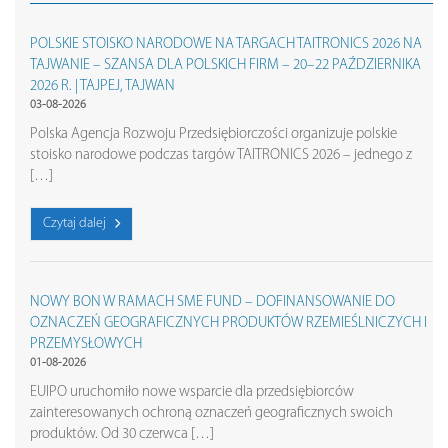
POLSKIE STOISKO NARODOWE NA TARGACH TAITRONICS 2026 NA
TAJWANIE – SZANSA DLA POLSKICH FIRM – 20–22 PAŹDZIERNIKA
2026 R. | TAJPEJ, TAJWAN
03-08-2026
Polska Agencja Rozwoju Przedsiębiorczości organizuje polskie
stoisko narodowe podczas targów TAITRONICS 2026 – jednego z
[…]
Czytaj dalej
NOWY BON W RAMACH SME FUND – DOFINANSOWANIE DO
OZNACZEŃ GEOGRAFICZNYCH PRODUKTÓW RZEMIEŚLNICZYCH I
PRZEMYSŁOWYCH
01-08-2026
EUIPO uruchomiło nowe wsparcie dla przedsiębiorców
zainteresowanych ochroną oznaczeń geograficznych swoich
produktów. Od 30 czerwca […]