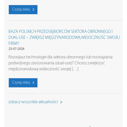
Czytaj dalej
BAZA POLSKICH PRZEDSIĘBIORCÓW SEKTORA OBRONNEGO I
DUAL-USE – ZWIĘKSZ MIĘDZYNARODOWĄ WIDOCZNOŚĆ SWOJEJ
FIRMY
23-07-2026
Rozwijasz technologie dla sektora obronnego lub rozwiązania
podwójnego zastosowania (dual-use)? Chcesz zwiększyć
międzynarodową widoczność swojej […]
Czytaj dalej
zobacz wszystkie aktualności