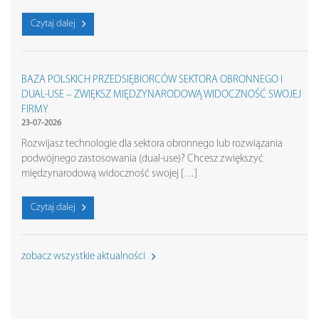
Czytaj dalej
BAZA POLSKICH PRZEDSIĘBIORCÓW SEKTORA OBRONNEGO I
DUAL-USE – ZWIĘKSZ MIĘDZYNARODOWĄ WIDOCZNOŚĆ SWOJEJ
FIRMY
23-07-2026
Rozwijasz technologie dla sektora obronnego lub rozwiązania
podwójnego zastosowania (dual-use)? Chcesz zwiększyć
międzynarodową widoczność swojej […]
Czytaj dalej
zobacz wszystkie aktualności