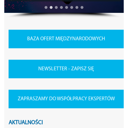
BAZA OFERT MIĘDZYNARODOWYCH
NEWSLETTER - ZAPISZ SIĘ
ZAPRASZAMY DO WSPÓŁPRACY EKSPERTÓW
AKTUALNOŚCI