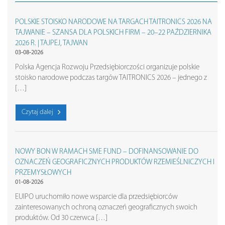
POLSKIE STOISKO NARODOWE NA TARGACH TAITRONICS 2026 NA
TAJWANIE – SZANSA DLA POLSKICH FIRM – 20–22 PAŹDZIERNIKA
2026 R. | TAJPEJ, TAJWAN
03-08-2026
Polska Agencja Rozwoju Przedsiębiorczości organizuje polskie
stoisko narodowe podczas targów TAITRONICS 2026 – jednego z
[…]
Czytaj dalej
NOWY BON W RAMACH SME FUND – DOFINANSOWANIE DO
OZNACZEŃ GEOGRAFICZNYCH PRODUKTÓW RZEMIEŚLNICZYCH I
PRZEMYSŁOWYCH
01-08-2026
EUIPO uruchomiło nowe wsparcie dla przedsiębiorców
zainteresowanych ochroną oznaczeń geograficznych swoich
produktów. Od 30 czerwca […]