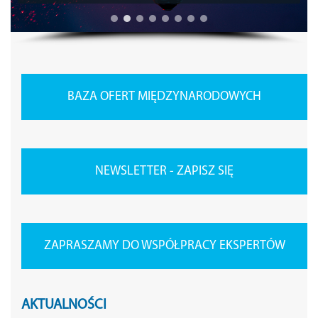
BAZA OFERT MIĘDZYNARODOWYCH
NEWSLETTER - ZAPISZ SIĘ
ZAPRASZAMY DO WSPÓŁPRACY EKSPERTÓW
AKTUALNOŚCI