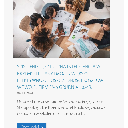
SZKOLENIE – „SZTUCZNA INTELIGENCJA W
PRZEMYŚLE- JAK AI MOŻE ZWIĘKSZYĆ
EFEKTYWNOŚĆ I OSZCZĘDNOŚCI KOSZTÓW
W TWOJEJ FIRMIE”- 5 GRUDNIA 2024R.
04-11-2024
Ośrodek Enterprise Europe Network działający przy
Staropolskiej Izbie Przemysłowo-Handlowej zaprasza
do udziału w szkoleniu p.n.: „Sztuczna […]
Czytaj dalej