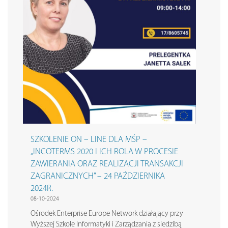
SZKOLENIE ON – LINE DLA MŚP –
„INCOTERMS 2020 I ICH ROLA W PROCESIE
ZAWIERANIA ORAZ REALIZACJI TRANSAKCJI
ZAGRANICZNYCH” – 24 PAŹDZIERNIKA
2024R.
08-10-2024
Ośrodek Enterprise Europe Network działający przy
Wyższej Szkole Informatyki i Zarządzania z siedzibą