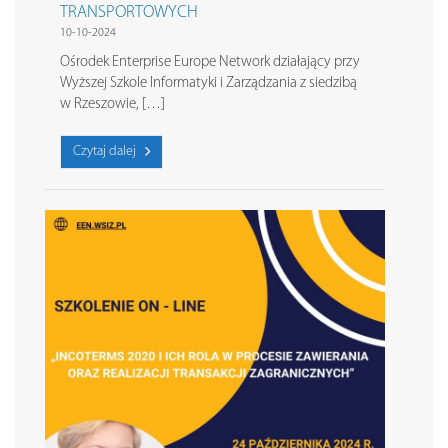
TRANSPORTOWYCH
10-10-2024
Ośrodek Enterprise Europe Network działający przy
Wyższej Szkole Informatyki i Zarządzania z siedzibą
w Rzeszowie, […]
Czytaj dalej