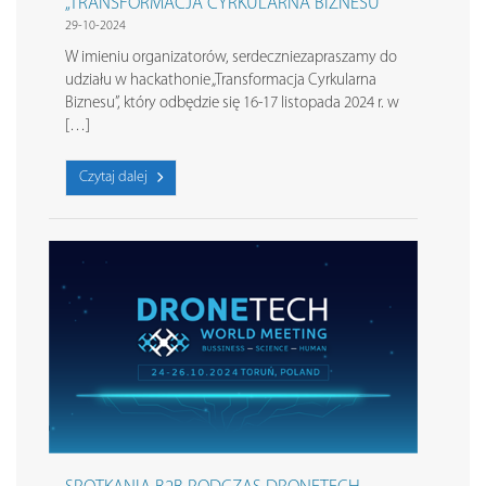
„TRANSFORMACJA CYRKULARNA BIZNESU”
29-10-2024
W imieniu organizatorów, serdeczniezapraszamy do
udziału w hackathonie „Transformacja Cyrkularna
Biznesu”, który odbędzie się 16-17 listopada 2024 r. w
[…]
Czytaj dalej