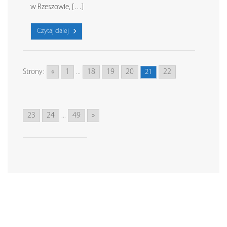
w Rzeszowie, […]
Czytaj dalej
«
1
18
19
20
22
Strony:
...
21
23
24
49
»
...