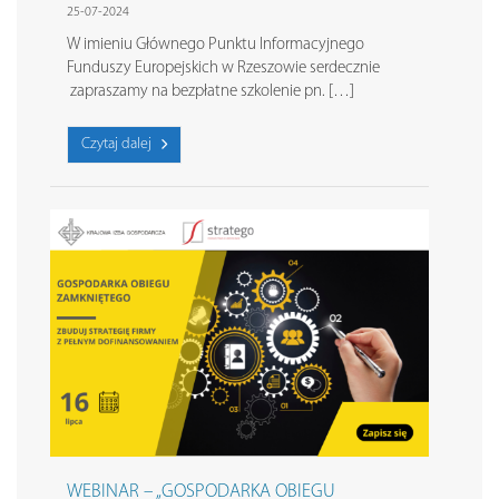
25-07-2024
W imieniu Głównego Punktu Informacyjnego
Funduszy Europejskich w Rzeszowie serdecznie
zapraszamy na bezpłatne szkolenie pn. […]
Czytaj dalej
WEBINAR – „GOSPODARKA OBIEGU