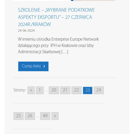
SZKOLENIE – „WYBRANE PODATKOWE
ASPEKTY EKSPORTU” – 27 CZERWCA
2024R./KRAKÓW
24-06-2024
W imieniu ośrodka Enterprise Europe Network
działającego przy IPH w Krakowie oraz Izby
Administracji Skarbowej […]
Czytaj dalej
«
1
20
21
22
24
Strony:
...
23
25
26
49
»
...