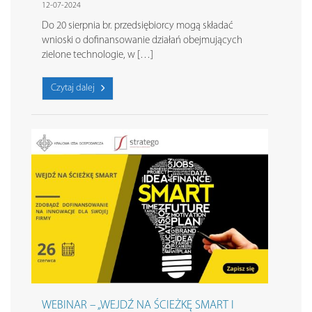
12-07-2024
Do 20 sierpnia br. przedsiębiorcy mogą składać
wnioski o dofinansowanie działań obejmujących
zielone technologie, w […]
Czytaj dalej
WEBINAR – „WEJDŹ NA ŚCIEŻKĘ SMART I