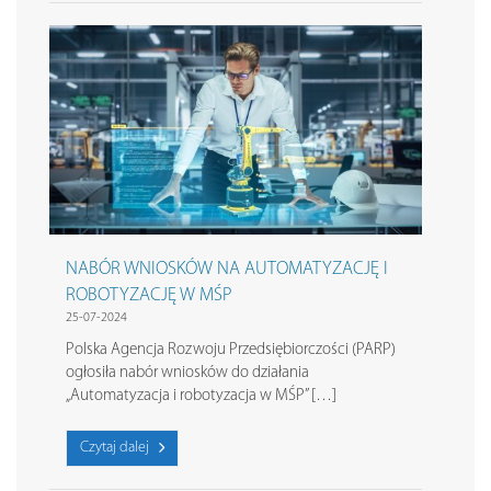
NABÓR WNIOSKÓW NA AUTOMATYZACJĘ I
ROBOTYZACJĘ W MŚP
25-07-2024
Polska Agencja Rozwoju Przedsiębiorczości (PARP)
ogłosiła nabór wniosków do działania
„Automatyzacja i robotyzacja w MŚP” […]
Czytaj dalej