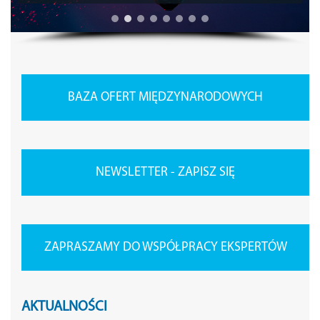
BAZA OFERT MIĘDZYNARODOWYCH
NEWSLETTER - ZAPISZ SIĘ
ZAPRASZAMY DO WSPÓŁPRACY EKSPERTÓW
AKTUALNOŚCI