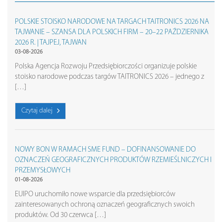
POLSKIE STOISKO NARODOWE NA TARGACH TAITRONICS 2026 NA
TAJWANIE – SZANSA DLA POLSKICH FIRM – 20–22 PAŹDZIERNIKA
2026 R. | TAJPEJ, TAJWAN
03-08-2026
Polska Agencja Rozwoju Przedsiębiorczości organizuje polskie
stoisko narodowe podczas targów TAITRONICS 2026 – jednego z
[…]
Czytaj dalej
NOWY BON W RAMACH SME FUND – DOFINANSOWANIE DO
OZNACZEŃ GEOGRAFICZNYCH PRODUKTÓW RZEMIEŚLNICZYCH I
PRZEMYSŁOWYCH
01-08-2026
EUIPO uruchomiło nowe wsparcie dla przedsiębiorców
zainteresowanych ochroną oznaczeń geograficznych swoich
produktów. Od 30 czerwca […]