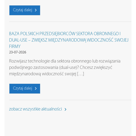
Czytaj dalej
BAZA POLSKICH PRZEDSIĘBIORCÓW SEKTORA OBRONNEGO I
DUAL-USE – ZWIĘKSZ MIĘDZYNARODOWĄ WIDOCZNOŚĆ SWOJEJ
FIRMY
23-07-2026
Rozwijasz technologie dla sektora obronnego lub rozwiązania
podwójnego zastosowania (dual-use)? Chcesz zwiększyć
międzynarodową widoczność swojej […]
Czytaj dalej
zobacz wszystkie aktualności