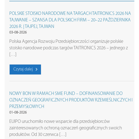
POLSKIE STOISKO NARODOWE NA TARGACH TAITRONICS 2026 NA
TAJWANIE – SZANSA DLA POLSKICH FIRM – 20–22 PAŹDZIERNIKA
2026 R. | TAJPEJ, TAJWAN
03-08-2026
Polska Agencja Rozwoju Przedsiębiorczości organizuje polskie
stoisko narodowe podczas targów TAITRONICS 2026 – jednego z
[…]
Czytaj dalej
NOWY BON W RAMACH SME FUND – DOFINANSOWANIE DO
OZNACZEŃ GEOGRAFICZNYCH PRODUKTÓW RZEMIEŚLNICZYCH I
PRZEMYSŁOWYCH
01-08-2026
EUIPO uruchomiło nowe wsparcie dla przedsiębiorców
zainteresowanych ochroną oznaczeń geograficznych swoich
produktów. Od 30 czerwca […]