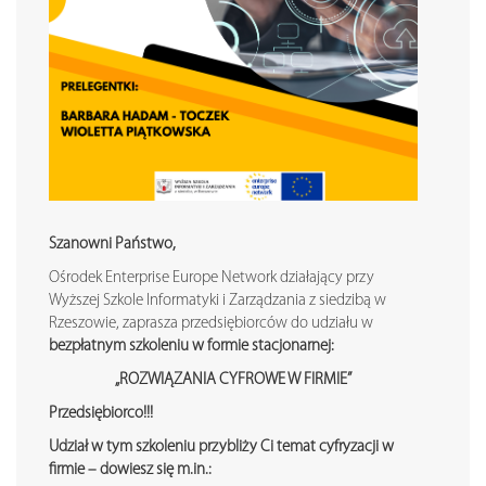
Szanowni Państwo,
Ośrodek Enterprise Europe Network działający przy
Wyższej Szkole Informatyki i Zarządzania z siedzibą w
Rzeszowie, zaprasza przedsiębiorców do udziału w
bezpłatnym szkoleniu w formie stacjonarnej:
„ROZWIĄZANIA CYFROWE W FIRMIE”
Przedsiębiorco!!!
Udział w tym szkoleniu przybliży Ci temat cyfryzacji w
firmie – dowiesz się m.in.: