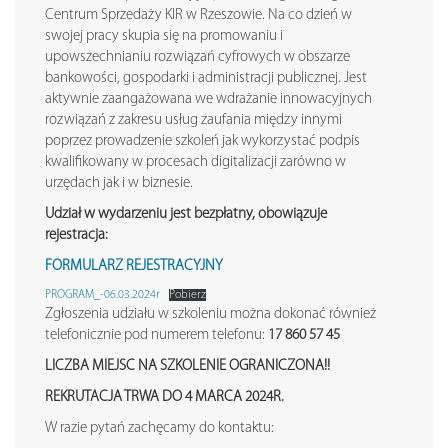
Centrum Sprzedaży KIR w Rzeszowie. Na co dzień w
swojej pracy skupia się na promowaniu i
upowszechnianiu rozwiązań cyfrowych w obszarze
bankowości, gospodarki i administracji publicznej. Jest
aktywnie zaangażowana we wdrażanie innowacyjnych
rozwiązań z zakresu usług zaufania między innymi
poprzez prowadzenie szkoleń jak wykorzystać podpis
kwalifikowany w procesach digitalizacji zarówno w
urzędach jak i w biznesie.
Udział w wydarzeniu jest bezpłatny, obowiązuje
rejestracja:
FORMULARZ REJESTRACYJNY
PROGRAM_-06.03.2024r
Pobierz
Zgłoszenia udziału w szkoleniu można dokonać również
telefonicznie pod numerem telefonu:
17 860 57 45
LICZBA MIEJSC NA SZKOLENIE OGRANICZONA!!
REKRUTACJA TRWA DO 4 MARCA 2024R.
W razie pytań zachęcamy do kontaktu: