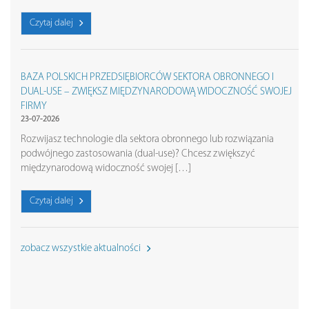
Czytaj dalej
BAZA POLSKICH PRZEDSIĘBIORCÓW SEKTORA OBRONNEGO I
DUAL-USE – ZWIĘKSZ MIĘDZYNARODOWĄ WIDOCZNOŚĆ SWOJEJ
FIRMY
23-07-2026
Rozwijasz technologie dla sektora obronnego lub rozwiązania
podwójnego zastosowania (dual-use)? Chcesz zwiększyć
międzynarodową widoczność swojej […]
Czytaj dalej
zobacz wszystkie aktualności