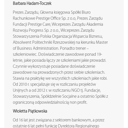
Barbara Hadam-Toczek
Prezes Zarządu, Głowna księgowa Spółki Biuro
Rachunkowe Prestige Office Sp. z o.o, Prezes Zarządu
Fundacji Prestige Care, Wiceprezes Zarządu Akademia
Rozwoju Progress Sp. z o.o., Wiceprezes Zarządu
Stowarzyszenia Polska Organizacja Wsparcia Biznesu,
Absolwent Politechniki Rzeszowskiej na kierunku Master
of Business Administration. Ponadto trener –
szkoleniowiec. Doświadczenie zawodowe ponad 19-
letnie, jakie posiada łączy ze szkoleniami jakie prowadzi.
Czynnie wykorzystuje posiadane doświadczenie
zawodowe na prowadzonych przez siebie szkoleniach.
Stawia na praktykę we wszystkich szkoleniach jakie robi.
Od 2010 r. specjalizuje się w rozliczaniu projektów
Unijnych a od 2012 r. w rozliczaniu NGO tj. Fundacje,
Stowarzyszenia, Spółdzielnie Socjalne a ostatnio Spółki z
ograniczoną odpowiedzialnością non profit.
Wioletta Piątkowska
Od 16 lat jest związana z sektorem bankowym, a przez
ostatnie 6 lat pełni funkcję Dyrektora Regionalnego