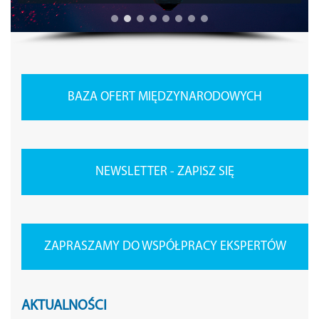
BAZA OFERT MIĘDZYNARODOWYCH
NEWSLETTER - ZAPISZ SIĘ
ZAPRASZAMY DO WSPÓŁPRACY EKSPERTÓW
AKTUALNOŚCI