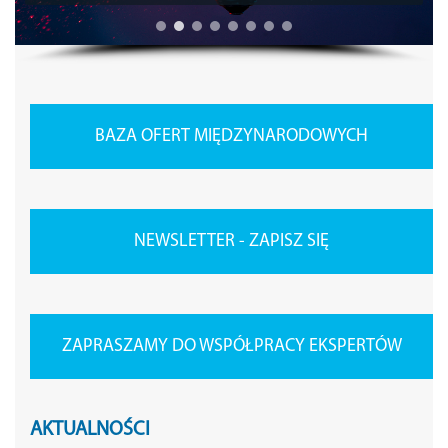
BAZA OFERT MIĘDZYNARODOWYCH
NEWSLETTER - ZAPISZ SIĘ
ZAPRASZAMY DO WSPÓŁPRACY EKSPERTÓW
AKTUALNOŚCI