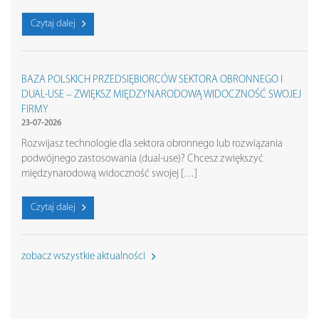
Czytaj dalej
BAZA POLSKICH PRZEDSIĘBIORCÓW SEKTORA OBRONNEGO I
DUAL-USE – ZWIĘKSZ MIĘDZYNARODOWĄ WIDOCZNOŚĆ SWOJEJ
FIRMY
23-07-2026
Rozwijasz technologie dla sektora obronnego lub rozwiązania
podwójnego zastosowania (dual-use)? Chcesz zwiększyć
międzynarodową widoczność swojej […]
Czytaj dalej
zobacz wszystkie aktualności