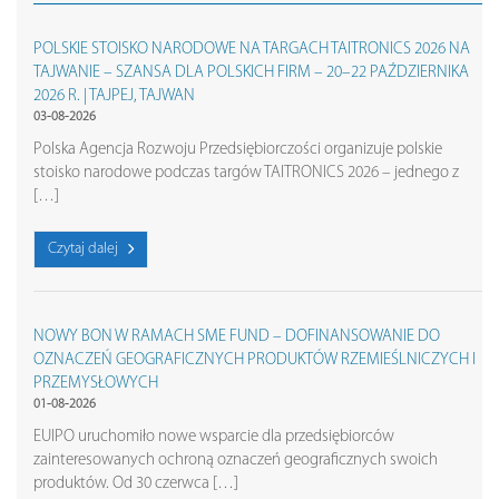
POLSKIE STOISKO NARODOWE NA TARGACH TAITRONICS 2026 NA
TAJWANIE – SZANSA DLA POLSKICH FIRM – 20–22 PAŹDZIERNIKA
2026 R. | TAJPEJ, TAJWAN
03-08-2026
Polska Agencja Rozwoju Przedsiębiorczości organizuje polskie
stoisko narodowe podczas targów TAITRONICS 2026 – jednego z
[…]
Czytaj dalej
NOWY BON W RAMACH SME FUND – DOFINANSOWANIE DO
OZNACZEŃ GEOGRAFICZNYCH PRODUKTÓW RZEMIEŚLNICZYCH I
PRZEMYSŁOWYCH
01-08-2026
EUIPO uruchomiło nowe wsparcie dla przedsiębiorców
zainteresowanych ochroną oznaczeń geograficznych swoich
produktów. Od 30 czerwca […]