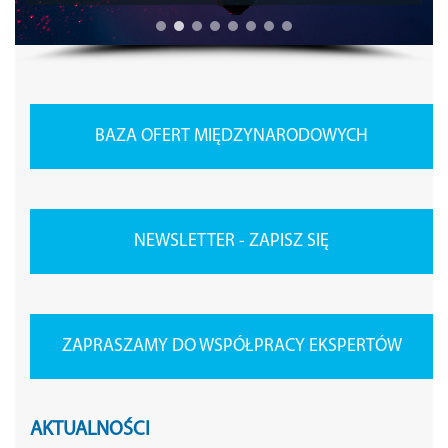
BAZA OFERT MIĘDZYNARODOWYCH
NEWSLETTER - ZAPISZ SIĘ
ZAPRASZAMY DO WSPÓŁPRACY EKSPERTÓW
AKTUALNOŚCI