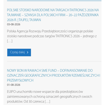
POLSKIE STOISKO NARODOWE NA TARGACH TAITRONICS 2026 NA
TAJWANIE – SZANSA DLA POLSKICH FIRM – 20–22 PAŹDZIERNIKA
2026 R. | TAJPEJ, TAJWAN
03-08-2026
Polska Agencja Rozwoju Przedsiębiorczości organizuje polskie
stoisko narodowe podczas targów TAITRONICS 2026 – jednego z
[…]
Czytaj dalej
NOWY BON W RAMACH SME FUND – DOFINANSOWANIE DO
OZNACZEŃ GEOGRAFICZNYCH PRODUKTÓW RZEMIEŚLNICZYCH I
PRZEMYSŁOWYCH
01-08-2026
EUIPO uruchomiło nowe wsparcie dla przedsiębiorców
zainteresowanych ochroną oznaczeń geograficznych swoich
produktów. Od 30 czerwca […]