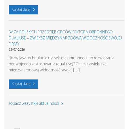
Czytaj dalej
BAZA POLSKICH PRZEDSIĘBIORCÓW SEKTORA OBRONNEGO I
DUAL-USE – ZWIĘKSZ MIĘDZYNARODOWĄ WIDOCZNOŚĆ SWOJEJ
FIRMY
23-07-2026
Rozwijasz technologie dla sektora obronnego lub rozwiązania
podwójnego zastosowania (dual-use)? Chcesz zwiększyć
międzynarodową widoczność swojej […]
Czytaj dalej
zobacz wszystkie aktualności