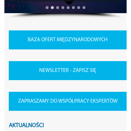
BAZA OFERT MIĘDZYNARODOWYCH
NEWSLETTER - ZAPISZ SIĘ
ZAPRASZAMY DO WSPÓŁPRACY EKSPERTÓW
AKTUALNOŚCI