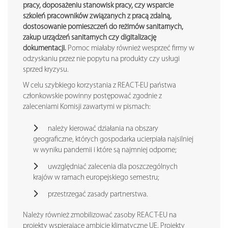
pracy, doposażeniu stanowisk pracy, czy wsparcie
szkoleń pracowników związanych z pracą zdalną,
dostosowanie pomieszczeń do reżimów sanitarnych,
zakup urządzeń sanitarnych czy digitalizację
dokumentacji.
Pomoc miałaby również wesprzeć firmy w
odzyskaniu przez nie popytu na produkty czy usługi
sprzed kryzysu.
W celu szybkiego korzystania z REACT-EU państwa
członkowskie powinny postępować zgodnie z
zaleceniami Komisji zawartymi w pismach:
należy kierować działania na obszary
geograficzne, których gospodarka ucierpiała najsilniej
w wyniku pandemii i które są najmniej odporne;
uwzględniać zalecenia dla poszczególnych
krajów w ramach europejskiego semestru;
przestrzegać zasady partnerstwa.
Należy również zmobilizować zasoby REACT-EU na
projekty wspierające ambicje klimatyczne UE. Projekty