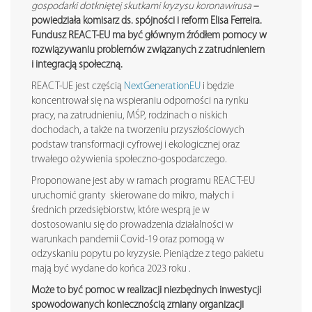
gospodarki dotkniętej skutkami kryzysu koronawirusa
–
powiedziała komisarz ds. spójności i reform Elisa Ferreira.
Fundusz REACT-EU ma być głównym źródłem pomocy w
rozwiązywaniu problemów związanych z zatrudnieniem
i integracją społeczną.
REACT-UE jest częścią
NextGenerationEU
i będzie
koncentrował się na wspieraniu odporności na rynku
pracy, na zatrudnieniu, MŚP, rodzinach o niskich
dochodach, a także na tworzeniu przyszłościowych
podstaw transformacji cyfrowej i ekologicznej oraz
trwałego ożywienia społeczno-gospodarczego.
Proponowane jest aby w ramach programu REACT-EU
uruchomić granty skierowane do mikro, małych i
średnich przedsiębiorstw, które wesprą je w
dostosowaniu się do prowadzenia działalności w
warunkach pandemii Covid-19 oraz pomogą w
odzyskaniu popytu po kryzysie. Pieniądze z tego pakietu
mają być wydane do końca 2023 roku .
Może to być pomoc w realizacji niezbędnych inwestycji
spowodowanych koniecznością zmiany organizacji