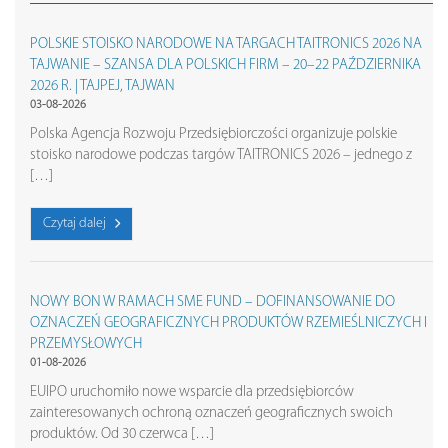
POLSKIE STOISKO NARODOWE NA TARGACH TAITRONICS 2026 NA
TAJWANIE – SZANSA DLA POLSKICH FIRM – 20–22 PAŹDZIERNIKA
2026 R. | TAJPEJ, TAJWAN
03-08-2026
Polska Agencja Rozwoju Przedsiębiorczości organizuje polskie
stoisko narodowe podczas targów TAITRONICS 2026 – jednego z
[…]
Czytaj dalej
NOWY BON W RAMACH SME FUND – DOFINANSOWANIE DO
OZNACZEŃ GEOGRAFICZNYCH PRODUKTÓW RZEMIEŚLNICZYCH I
PRZEMYSŁOWYCH
01-08-2026
EUIPO uruchomiło nowe wsparcie dla przedsiębiorców
zainteresowanych ochroną oznaczeń geograficznych swoich
produktów. Od 30 czerwca […]