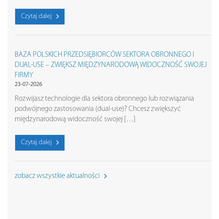
Czytaj dalej
BAZA POLSKICH PRZEDSIĘBIORCÓW SEKTORA OBRONNEGO I
DUAL-USE – ZWIĘKSZ MIĘDZYNARODOWĄ WIDOCZNOŚĆ SWOJEJ
FIRMY
23-07-2026
Rozwijasz technologie dla sektora obronnego lub rozwiązania
podwójnego zastosowania (dual-use)? Chcesz zwiększyć
międzynarodową widoczność swojej […]
Czytaj dalej
zobacz wszystkie aktualności