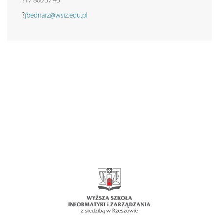
?17 860 57 45
?
jbednarz@wsiz.edu.pl