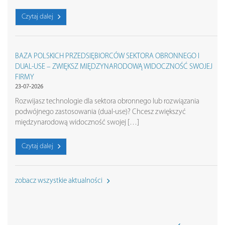
Czytaj dalej
BAZA POLSKICH PRZEDSIĘBIORCÓW SEKTORA OBRONNEGO I
DUAL-USE – ZWIĘKSZ MIĘDZYNARODOWĄ WIDOCZNOŚĆ SWOJEJ
FIRMY
23-07-2026
Rozwijasz technologie dla sektora obronnego lub rozwiązania
podwójnego zastosowania (dual-use)? Chcesz zwiększyć
międzynarodową widoczność swojej […]
Czytaj dalej
zobacz wszystkie aktualności