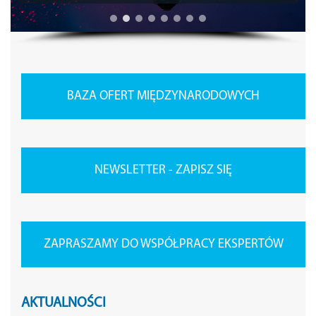
BAZA OFERT MIĘDZYNARODOWYCH
NEWSLETTER - ZAPISZ SIĘ
ZAPRASZAMY DO WSPÓŁPRACY EKSPERTÓW
AKTUALNOŚCI