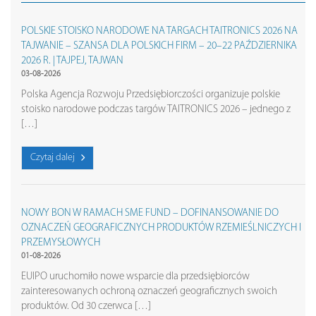
POLSKIE STOISKO NARODOWE NA TARGACH TAITRONICS 2026 NA
TAJWANIE – SZANSA DLA POLSKICH FIRM – 20–22 PAŹDZIERNIKA
2026 R. | TAJPEJ, TAJWAN
03-08-2026
Polska Agencja Rozwoju Przedsiębiorczości organizuje polskie
stoisko narodowe podczas targów TAITRONICS 2026 – jednego z
[…]
Czytaj dalej
NOWY BON W RAMACH SME FUND – DOFINANSOWANIE DO
OZNACZEŃ GEOGRAFICZNYCH PRODUKTÓW RZEMIEŚLNICZYCH I
PRZEMYSŁOWYCH
01-08-2026
EUIPO uruchomiło nowe wsparcie dla przedsiębiorców
zainteresowanych ochroną oznaczeń geograficznych swoich
produktów. Od 30 czerwca […]