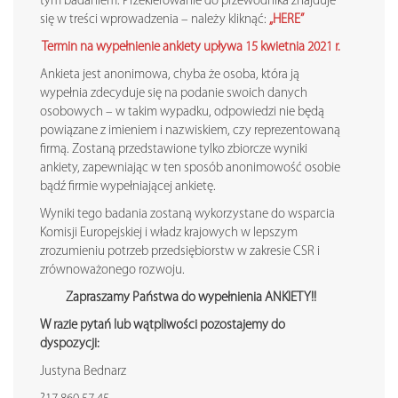
tym badaniem. Przekierowanie do przewodnika znajduje
się w treści wprowadzenia – należy kliknąć:
„HERE”
Termin na wypełnienie ankiety upływa 15 kwietnia 2021 r.
Ankieta jest anonimowa, chyba że osoba, która ją
wypełnia zdecyduje się na podanie swoich danych
osobowych – w takim wypadku, odpowiedzi nie będą
powiązane z imieniem i nazwiskiem, czy reprezentowaną
firmą. Zostaną przedstawione tylko zbiorcze wyniki
ankiety, zapewniając w ten sposób anonimowość osobie
bądź firmie wypełniającej ankietę.
Wyniki tego badania zostaną wykorzystane do wsparcia
Komisji Europejskiej i władz krajowych w lepszym
zrozumieniu potrzeb przedsiębiorstw w zakresie CSR i
zrównoważonego rozwoju.
Zapraszamy Państwa do wypełnienia ANKIETY!!
W razie pytań lub wątpliwości pozostajemy do
dyspozycji:
Justyna Bednarz