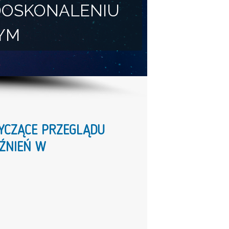
DOSKONALENIU
YM
YCZĄCE PRZEGLĄDU
ŹNIEŃ W