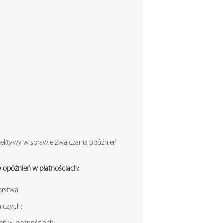
dyrektywy w sprawie zwalczania opóźnień
w opóźnień w płatnościach:
orstwa;
niczych;