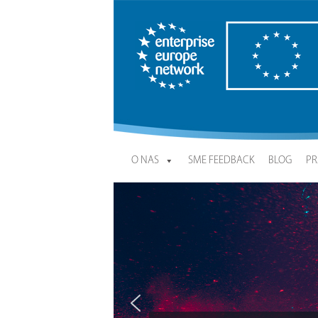
Enterprise Europe Network
O NAS
SME FEEDBACK
BLOG
PR