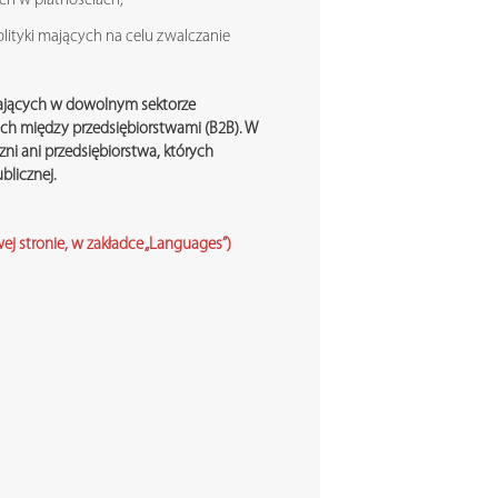
eń w płatnościach;
lityki mających na celu zwalczanie
ałających w dowolnym sektorze
ach między przedsiębiorstwami (B2B). W
ni ani przedsiębiorstwa, których
blicznej.
ej stronie, w zakładce „Languages”)