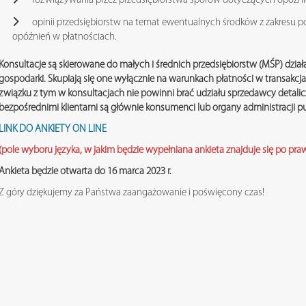
rozwiązywania przez przedsiębiorstwa sporów dotyczących opóźni
opinii przedsiębiorstw na temat ewentualnych środków z zakresu po
opóźnień w płatnościach.
Konsultacje są skierowane do małych i średnich przedsiębiorstw (MŚP) dzi
gospodarki. Skupiają się one wyłącznie na warunkach płatności w transakcj
związku z tym w konsultacjach nie powinni brać udziału sprzedawcy detalicz
bezpośrednimi klientami są głównie konsumenci lub organy administracji pu
LINK DO ANKIETY ON LINE
(pole wyboru języka, w jakim będzie wypełniana ankieta znajduje się po praw
Ankieta będzie otwarta do 16 marca 2023 r.
Z góry dziękujemy za Państwa zaangażowanie i poświęcony czas!