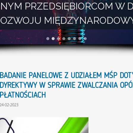
NYM PRZEDSIĘBIORCOM W 
I ROZWOJU MIĘDZYNARODOW
BADANIE PANELOWE Z UDZIAŁEM MŚP DOT
DYREKTYWY W SPRAWIE ZWALCZANIA OPÓ
PŁATNOŚCIACH
24-02-2023