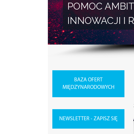
POMOC AMBIT
INNOWACJI 
BAZA OFERT
MIĘDZYNARODOWYCH
NEWSLETTER - ZAPISZ SIĘ