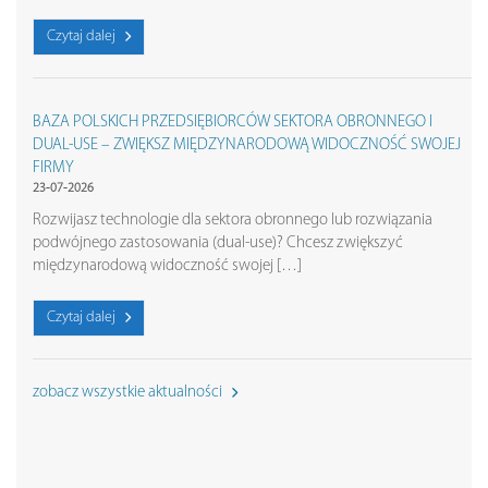
Czytaj dalej
BAZA POLSKICH PRZEDSIĘBIORCÓW SEKTORA OBRONNEGO I
DUAL-USE – ZWIĘKSZ MIĘDZYNARODOWĄ WIDOCZNOŚĆ SWOJEJ
FIRMY
23-07-2026
Rozwijasz technologie dla sektora obronnego lub rozwiązania
podwójnego zastosowania (dual-use)? Chcesz zwiększyć
międzynarodową widoczność swojej […]
Czytaj dalej
zobacz wszystkie aktualności