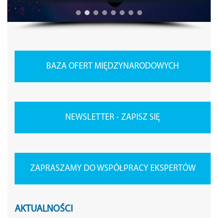
BAZA OFERT MIĘDZYNARODOWYCH
NEWSLETTER - ZAPISZ SIĘ
ZAPRASZAMY DO WSPÓŁPRACY EKSPERTÓW
AKTUALNOŚCI