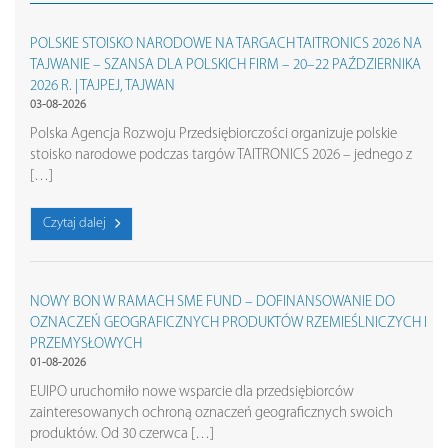
POLSKIE STOISKO NARODOWE NA TARGACH TAITRONICS 2026 NA
TAJWANIE – SZANSA DLA POLSKICH FIRM – 20–22 PAŹDZIERNIKA
2026 R. | TAJPEJ, TAJWAN
03-08-2026
Polska Agencja Rozwoju Przedsiębiorczości organizuje polskie
stoisko narodowe podczas targów TAITRONICS 2026 – jednego z
[…]
Czytaj dalej
NOWY BON W RAMACH SME FUND – DOFINANSOWANIE DO
OZNACZEŃ GEOGRAFICZNYCH PRODUKTÓW RZEMIEŚLNICZYCH I
PRZEMYSŁOWYCH
01-08-2026
EUIPO uruchomiło nowe wsparcie dla przedsiębiorców
zainteresowanych ochroną oznaczeń geograficznych swoich
produktów. Od 30 czerwca […]