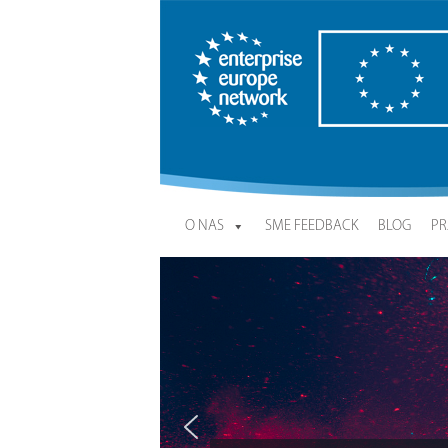
Enterprise Europe Network
O NAS
SME FEEDBACK
BLOG
PR