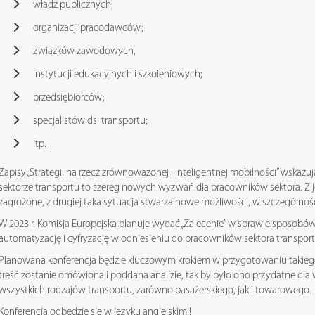
władz publicznych;
organizacji pracodawców;
związków zawodowych,
instytucji edukacyjnych i szkoleniowych;
przedsiębiorców;
specjalistów ds. transportu;
itp.
Zapisy „Strategii na rzecz zrównoważonej i inteligentnej mobilności” wskazuj
sektorze transportu to szereg nowych wyzwań dla pracowników sektora. Z 
zagrożone, z drugiej taka sytuacja stwarza nowe możliwości, w szczególności
W 2023 r. Komisja Europejska planuje wydać „Zalecenie” w sprawie sposobó
automatyzację i cyfryzację w odniesieniu do pracowników sektora transpor
Planowana konferencja będzie kluczowym krokiem w przygotowaniu takiego 
treść zostanie omówiona i poddana analizie, tak by było ono przydatne dla
wszystkich rodzajów transportu, zarówno pasażerskiego, jak i towarowego.
Konferencja odbędzie się w języku angielskim!!