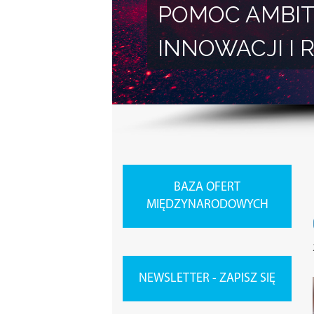
POMOC AMBIT
INNOWACJI 
BAZA OFERT
MIĘDZYNARODOWYCH
NEWSLETTER - ZAPISZ SIĘ