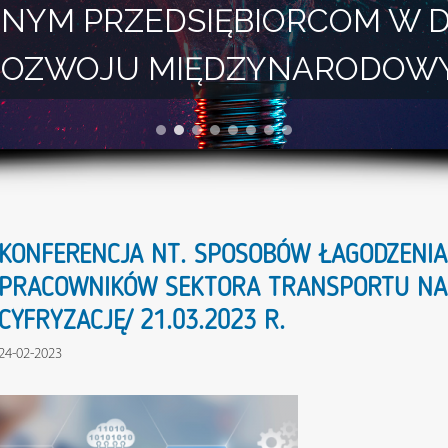
NYM PRZEDSIĘBIORCOM W 
I ROZWOJU MIĘDZYNARODOW
KONFERENCJA NT. SPOSOBÓW ŁAGODZENIA
PRACOWNIKÓW SEKTORA TRANSPORTU NA 
CYFRYZACJĘ/ 21.03.2023 R.
24-02-2023