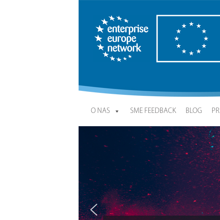
Enterprise Europe Network
O NAS
SME FEEDBACK
BLOG
PR