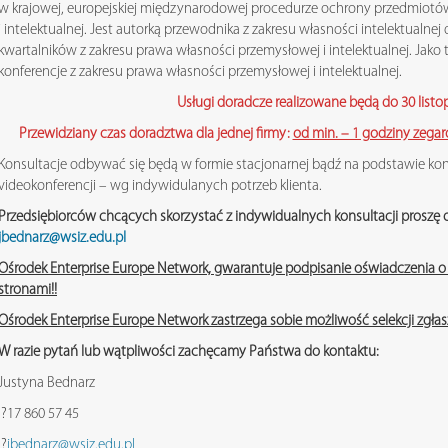
w krajowej, europejskiej międzynarodowej procedurze ochrony przedmiotó
i intelektualnej. Jest autorką przewodnika z zakresu własności intelektualnej
kwartalników z zakresu prawa własności przemysłowej i intelektualnej. Jako t
konferencje z zakresu prawa własności przemysłowej i intelektualnej.
Usługi doradcze realizowane będą do 30 listo
Przewidziany czas doradztwa dla jednej firmy:
od min. – 1 godziny zega
Konsultacje odbywać się będą w formie stacjonarnej bądź na podstawie ko
videokonferencji – wg indywidulanych potrzeb klienta.
Przedsiębiorców chcących skorzystać z indywidualnych konsultacji proszę 
jbednarz@wsiz.edu.pl
Ośrodek Enterprise Europe Network, gwarantuje podpisanie oświadczenia
stronami!!
Ośrodek Enterprise Europe Network zastrzega sobie możliwość selekcji zgł
W razie pytań lub wątpliwości zachęcamy Państwa do kontaktu:
Justyna Bednarz
?17 860 57 45
?
jbednarz@wsiz.edu.pl