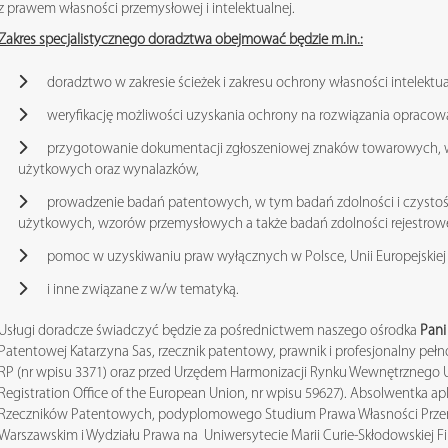
z prawem własności przemysłowej i intelektualnej.
Zakres specjalistycznego doradztwa obejmować będzie m.in.:
doradztwo w zakresie ścieżek i zakresu ochrony własności intelektua
weryfikację możliwości uzyskania ochrony na rozwiązania opracowa
przygotowanie dokumentacji zgłoszeniowej znaków towarowych,
użytkowych oraz wynalazków,
prowadzenie badań patentowych, w tym badań zdolności i czysto
użytkowych, wzorów przemysłowych a także badań zdolności rejestro
pomoc w uzyskiwaniu praw wyłącznych w Polsce, Unii Europejskiej
i inne związane z w/w tematyką.
Usługi doradcze świadczyć będzie za pośrednictwem naszego ośrodka
Pani
Patentowej Katarzyna Sas, rzecznik patentowy, prawnik i profesjonalny 
RP (nr wpisu 3371) oraz przed Urzędem Harmonizacji Rynku Wewnętrznego U
Registration Office of the European Union, nr wpisu 59627). Absolwentka aplik
Rzeczników Patentowych, podyplomowego Studium Prawa Własności Przem
Warszawskim i Wydziału Prawa na Uniwersytecie Marii Curie-Skłodowskiej Fili