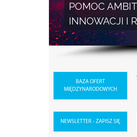
POMOC AMBIT
INNOWACJI 
BAZA OFERT
MIĘDZYNARODOWYCH
NEWSLETTER - ZAPISZ SIĘ