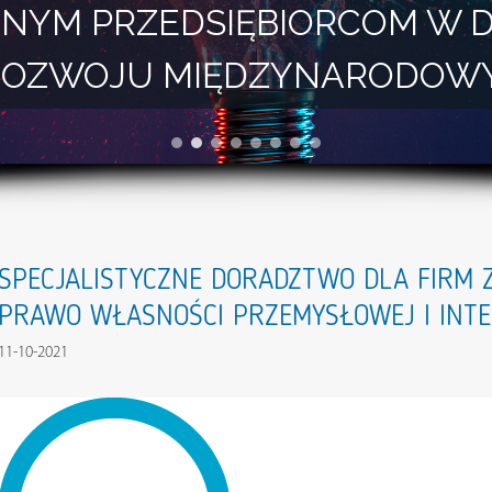
NYM PRZEDSIĘBIORCOM W 
I ROZWOJU MIĘDZYNARODOW
SPECJALISTYCZNE DORADZTWO DLA FIRM 
PRAWO WŁASNOŚCI PRZEMYSŁOWEJ I INTE
11-10-2021