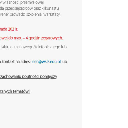
w własności przemysłowej
 dla przedsiębiorców oraz kilkunastu
rener prowadzi szkolenia, warsztaty,
pada 2
021r.
rowej do max. – 4 godzin zegarowych.
ntaktu e- mailowego/telefonicznego lub
o kontakt na adres:
een@wsiz.edu.pl
lub
 o zachowaniu poufności pomiędzy
aszanych tematów!!