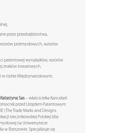
lnej,
ne przez przedsiębiorstwa,
 wzorów przemysłowych, wzorów
ści patentowej wynalazków, wzorów
wej znaków towarowych,
 i w trybie Międzynarodowym,
 Katarzyna Sas
– właścicielka Kancelarii
pełnomocnik przed Urzędem Patentowym
E (The Trade Marks and Designs
acji rzecznikowskiej Polskiej Izby
ysłowej na Uniwersytecie
a w Rzeszowie. Specjalizuje się