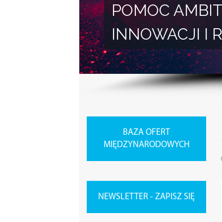
POMOC AMBIT
INNOWACJI 
BAZA OFERT
MIĘDZYNARODOWYCH
NEWSLETTER - ZAPISZ SIĘ