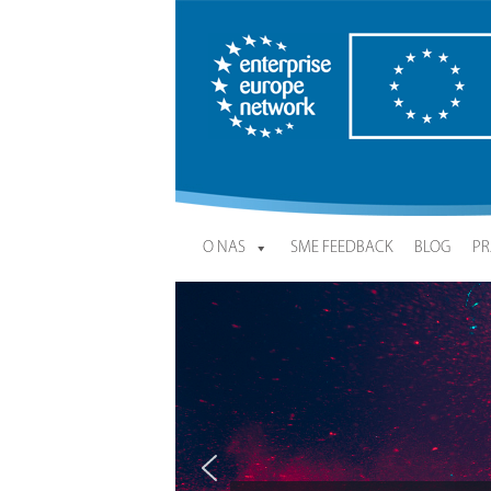
Enterprise Europe Network
O NAS
SME FEEDBACK
BLOG
PR