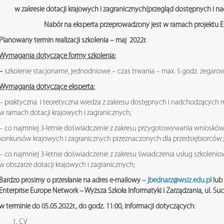
w zakresie dotacji krajowych i zagranicznych(przegląd dostępnych i 
Nabór na eksperta przeprowadzony jest w ramach projektu E
Planowany termin realizacji szkolenia – maj 2022r.
Wymagania dotyczące formy szkolenia:
–
szkolenie stacjonarne, jednodniowe – czas trwania – max. 5 godz. zegar
Wymagania dotyczące eksperta:
– praktyczna i teoretyczna wiedza z zakresu dostępnych i nadchodzących 
w ramach dotacji krajowych i zagranicznych;
– co najmniej 3-letnie doświadczenie z zakresu przygotowywania wnioskó
konkursów krajowych i zagranicznych przeznaczonych dla przedsiębiorców;
– co najmniej 3-letnie doświadczenie z zakresu świadczenia usług szkoleni
w obszarze dotacji krajowych i zagranicznych;
Bardzo prosimy o przesłanie na adres e-mailowy –
jbednarz@wsiz.edu.pl
lub 
Enterprise Europe Network – Wyższa Szkoła Informatyki i Zarządzania, ul. Su
w terminie do 05.05.2022r., do godz. 11:00, informacji dotyczących:
CV