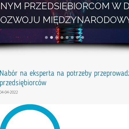
NYM PRZEDSIĘBIORCOM W 
I ROZWOJU MIĘDZYNARODOW
Nabór na eksperta na potrzeby przeprowadz
przedsiębiorców
04-04-2022