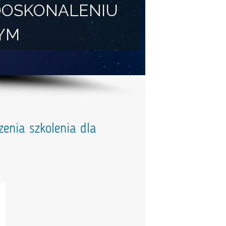
DOSKONALENIU
YM
enia szkolenia dla