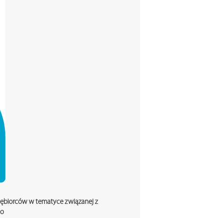
siębiorców w tematyce związanej z
go