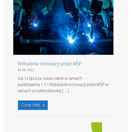
Wdrażanie innowacji przez MŚP
02-06-2022
Już 12 lipca br. rusza nabór w ramach
poddziałania 1.3.1 Wdrażanie innowacji przez MŚP w
ramach osi priorytetowej […]
Czytaj dalej