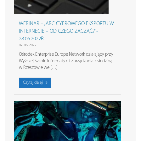
WEBINAR – „ABC CYFROWEGO EKSPORTU W
INTERNECIE – OD CZEGO ZACZĄĆ?”-
28.06.2022R.
07-06-2022
Ośrodek Enterprise Europe Network działający przy
Wyższej Szkole Informatyki i Zarządzania z siedzibą
w Rzeszowie we […]
Czytaj dalej