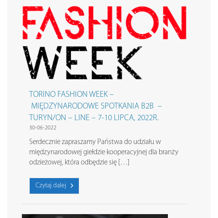
TORINO FASHION WEEK –
MIĘDZYNARODOWE SPOTKANIA B2B –
TURYN/ON – LINE – 7-10 LIPCA, 2022R.
30-06-2022
Serdecznie zapraszamy Państwa do udziału w
międzynarodowej giełdzie kooperacyjnej dla branży
odzieżowej, która odbędzie się […]
Czytaj dalej