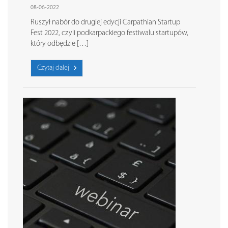
08-06-2022
Ruszył nabór do drugiej edycji Carpathian Startup
Fest 2022, czyli podkarpackiego festiwalu startupów,
który odbędzie […]
Czytaj dalej