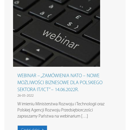
WEBINAR – „ZAMÓWIENIA NATO – NOWE
MOŻLIWOŚCI BIZNESOWE DLA POLSKIEGO
SEKTORA IT/ICT” – 14.06.2022R.
26-05-2022
W imieniu Ministerstwa Rozwoju i Technologii oraz
Polskiej Agencji Rozwoju Przedsiębiorczości
zapraszamy Państwa na webinarium […]