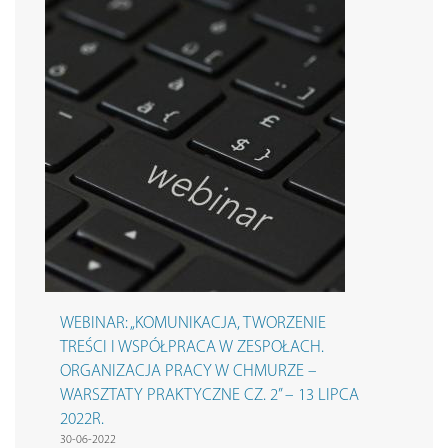
WEBINAR: „KOMUNIKACJA, TWORZENIE
TREŚCI I WSPÓŁPRACA W ZESPOŁACH.
ORGANIZACJA PRACY W CHMURZE –
WARSZTATY PRAKTYCZNE CZ. 2” – 13 LIPCA
2022R.
30-06-2022