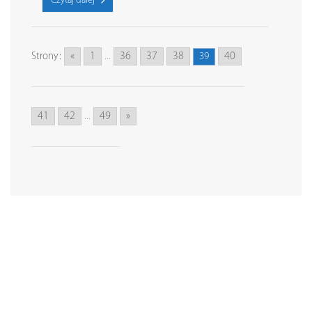
Czytaj dalej
«
1
36
37
38
40
Strony:
...
39
41
42
49
»
...